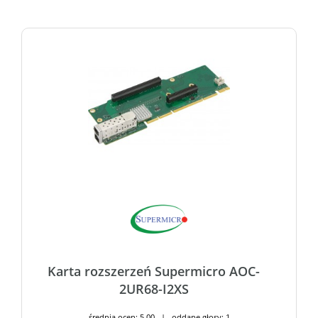
Karta rozszerzeń Supermicro AOC-
2UR68-I2XS
średnia ocen: 5,00 | oddane głosy: 1