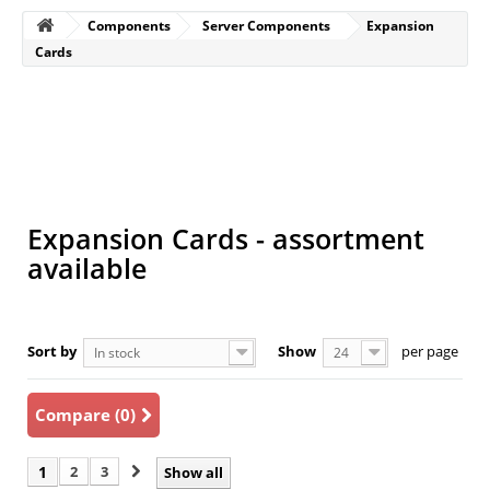
Components
Server Components
Expansion
Cards
T
a
7
pr
Expansion Cards - assortment
available
Sort by
Show
per page
In stock
24
Compare (
0
)
1
2
3
Show all