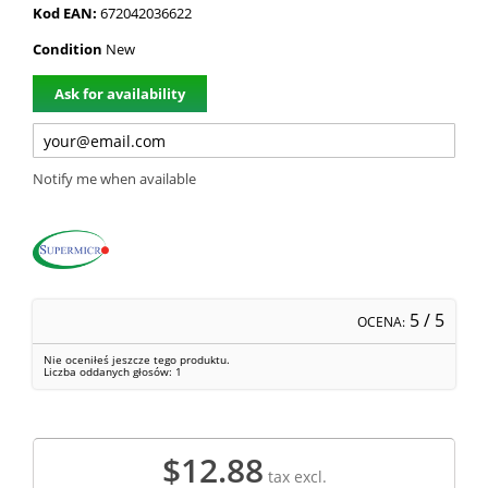
Kod EAN:
672042036622
Condition
New
Ask for availability
Notify me when available
5
/ 5
OCENA:
Nie oceniłeś jeszcze tego produktu.
Liczba oddanych głosów:
1
$12.88
tax excl.