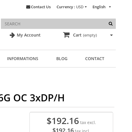
Contact Us
Currency :
USD
English
My Account
Cart
(empty)
INFORMATIONS
BLOG
CONTACT
6G OC 3xDP/H
$192.16
tax excl.
$192.16
tax incl.