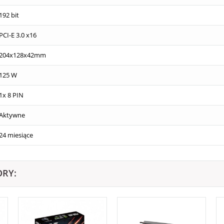
192 bit
PCI-E 3.0 x16
204x128x42mm
125 W
1x 8 PIN
Aktywne
24 miesiące
ORY: