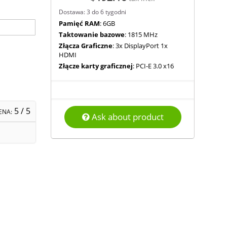
Dostawa: 3 do 6 tygodni
Pamięć RAM
: 6GB
Taktowanie bazowe
: 1815 MHz
Złącza Graficzne
: 3x DisplayPort 1x
HDMI
Złącze karty graficznej
: PCI-E 3.0 x16
5
/ 5
ENA:
Ask about product