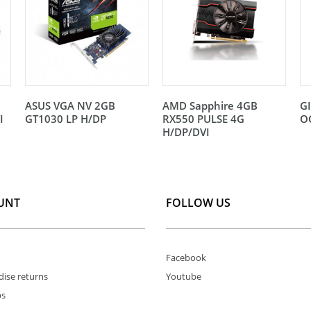
ASUS VGA NV 2GB
AMD Sapphire 4GB
G
I
GT1030 LP H/DP
RX550 PULSE 4G
O
H/DP/DVI
UNT
FOLLOW US
Facebook
ise returns
Youtube
ps