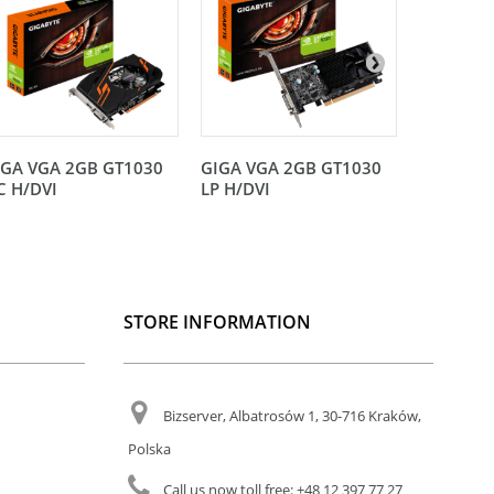
IGA VGA 2GB GT1030
GIGA VGA 2GB GT1030
Gigabyte
C H/DVI
LP H/DVI
3090 TU
STORE INFORMATION
Bizserver, Albatrosów 1, 30-716 Kraków,
Polska
Call us now toll free:
+48 12 397 77 27