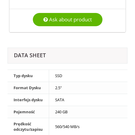
Ask about product
DATA SHEET
Typ dysku
SSD
Format Dysku
2.5"
Interfejs dysku
SATA
Pojemność
240 GB
Prędkość
560/540 MB/s
odczytu/zapisu