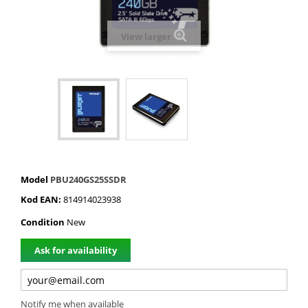
View larger
Model
PBU240GS25SSDR
Kod EAN:
814914023938
Condition
New
Ask for availability
Notify me when available