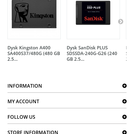
Dysk Kingston A400
Dysk SanDisk PLUS
Dys
SA400S37/480G (480 GB
SDSSDA-240G-G26 (240
ST1
2.5...
GB 2.5...
2.5.
INFORMATION
MY ACCOUNT
FOLLOW US
STORE INFORMATION