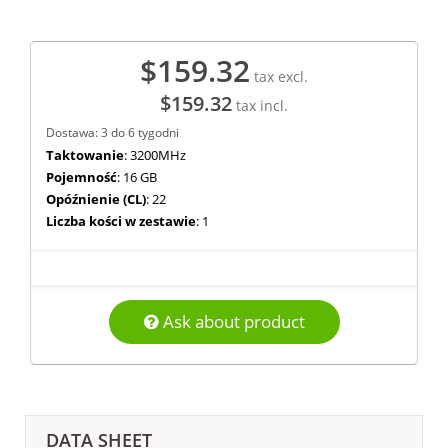
$159.32
tax excl.
$159.32
tax incl.
Dostawa: 3 do 6 tygodni
Taktowanie
: 3200MHz
Pojemność
: 16 GB
Opóźnienie (CL)
: 22
Liczba kości w zestawie
: 1
Ask about product
DATA SHEET