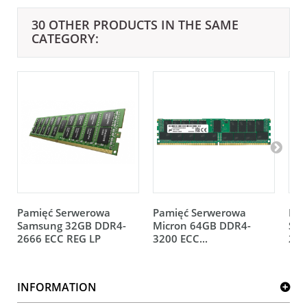
30 OTHER PRODUCTS IN THE SAME
CATEGORY:
Pamięć Serwerowa
Pamięć Serwerowa
Pam
Samsung 32GB DDR4-
Micron 64GB DDR4-
Sam
2666 ECC REG LP
3200 ECC...
293
INFORMATION