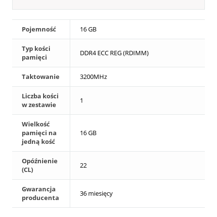
Pojemność
16 GB
Typ kości
DDR4 ECC REG (RDIMM)
pamięci
Taktowanie
3200MHz
Liczba kości
1
w zestawie
Wielkość
pamięci na
16 GB
jedną kość
Opóźnienie
22
(CL)
Gwarancja
36 miesięcy
producenta