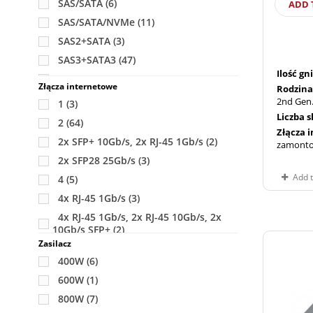
SAS/SATA
(6)
ADD 
SAS/SATA/NVMe
(11)
SAS2+SATA
(3)
SAS3+SATA3
(47)
Ilość g
SATA
(3)
Złącza internetowe
Rodzina
SATA/NVMe/SAS
(1)
2nd Gen.
1
(3)
SATA/SAS/NVMe
(7)
Liczba 
2
(64)
Złącza 
2x SFP+ 10Gb/s, 2x RJ-45 1Gb/s
(2)
zamonto
2x SFP28 25Gb/s
(3)
Add 
4
(5)
4x RJ-45 1Gb/s
(3)
4x RJ-45 1Gb/s, 2x RJ-45 10Gb/s, 2x
10Gb/s SFP+
(2)
Zasilacz
4x SFP+ 10Gb/s
(1)
400W
(6)
Możliwość zamontowania poprzez
kartę AIOM
600W
(1)
(2)
Możliwość zamontowania poprzez
800W
(7)
kartę SIOM
(17)