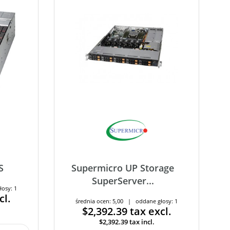
S
Supermicro UP Storage
SuperServer...
łosy: 1
cl.
średnia ocen: 5,00 | oddane głosy: 1
$2,392.39
tax excl.
$2,392.39
tax incl.