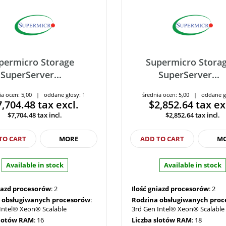
permicro Storage
Supermicro Stora
SuperServer...
SuperServer...
ia ocen: 5,00 | oddane głosy: 1
średnia ocen: 5,00 | oddane g
7,704.48
tax excl.
$2,852.64
tax ex
$7,704.48
tax incl.
$2,852.64
tax incl.
TO CART
MORE
ADD TO CART
M
Available in stock
Available in stock
niazd procesorów
: 2
Ilość gniazd procesorów
: 2
 obsługiwanych procesorów
:
Rodzina obsługiwanych pro
Intel® Xeon® Scalable
3rd Gen Intel® Xeon® Scalable
slotów RAM
: 16
Liczba slotów RAM
: 18