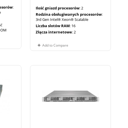
cesorów
:
Ilość gniazd procesorów
: 2
e
Rodzina obsługiwanych procesorów
:
3rd Gen Intel® Xeon® Scalable
ść
Liczba slotów RAM
: 16
SIOM
Złącza internetowe
: 2
Add to Compare