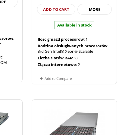
ORE
ADD TO CART
MORE
Available in stock
cesorów
:
Ilość gniazd procesorów
: 1
e
Rodzina obsługiwanych procesorów
:
3rd Gen Intel® Xeon® Scalable
ść
Liczba slotów RAM
: 8
SIOM
Złącza internetowe
: 2
Add to Compare