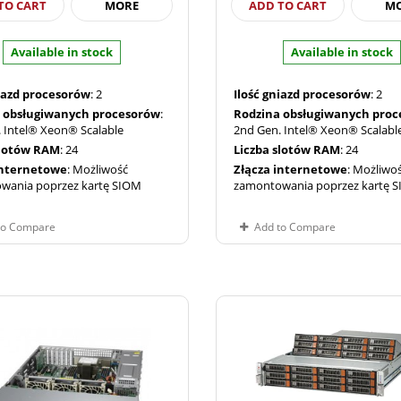
TO CART
MORE
ADD TO CART
M
Available in stock
Available in stock
niazd procesorów
: 2
Ilość gniazd procesorów
: 2
 obsługiwanych procesorów
:
Rodzina obsługiwanych pro
 Intel® Xeon® Scalable
2nd Gen. Intel® Xeon® Scalabl
slotów RAM
: 24
Liczba slotów RAM
: 24
internetowe
: Możliwość
Złącza internetowe
: Możliwo
wania poprzez kartę SIOM
zamontowania poprzez kartę 
to Compare
Add to Compare