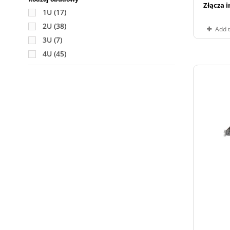
Złącza 
1U
(17)
2U
(38)
Add 
3U
(7)
4U
(45)