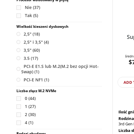
Nie
(37)
Tak
(5)
Wielkość kieszeni dyskowych
2,5"
(18)
Su
2,5" i 3,5"
(4)
3,5"
(60)
średn
3.5
(17)
$
PCI-E E1.S lub M.2(M.2 bez opcji Hot-
Swap)
(1)
PCI-E NF1
(1)
ADD 
Liczba złącz M.2 NVMe
0
(44)
1
(27)
Ilość g
2
(30)
Rodzina
4
(1)
3rd Gen 
Liczba 
Rodzaj obudowy