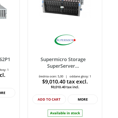
K62P1
Supermicro Storage
SuperServer...
łosy: 1
cl.
średnia ocen: 5,00 | oddane głosy: 1
$9,010.40
tax excl.
$9,010.40
tax incl.
ORE
ADD TO CART
MORE
Available in stock