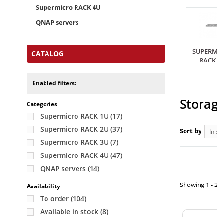
Supermicro RACK 4U
QNAP servers
SUPERM
CATALOG
RACK
Enabled filters:
Storag
Categories
Supermicro RACK 1U
(17)
Supermicro RACK 2U
(37)
Sort by
In 
Supermicro RACK 3U
(7)
Supermicro RACK 4U
(47)
QNAP servers
(14)
Showing 1 - 
Availability
To order
(104)
Available in stock
(8)