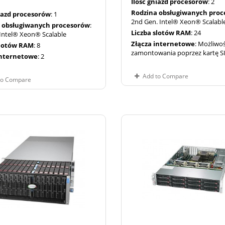
Ilość gniazd procesorów
: 2
Rodzina obsługiwanych pro
niazd procesorów
: 1
2nd Gen. Intel® Xeon® Scalabl
 obsługiwanych procesorów
:
Liczba slotów RAM
: 24
Intel® Xeon® Scalable
Złącza internetowe
: Możliwo
slotów RAM
: 8
zamontowania poprzez kartę 
internetowe
: 2
Add to Compare
to Compare