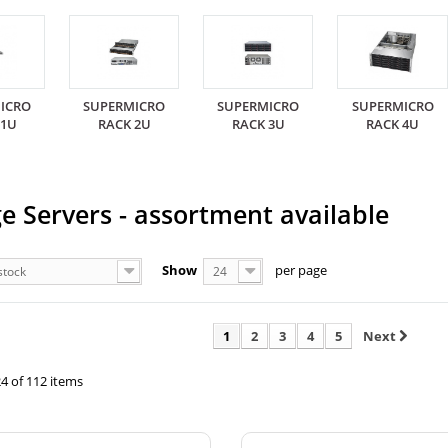
ICRO
SUPERMICRO
SUPERMICRO
SUPERMICRO
 1U
RACK 2U
RACK 3U
RACK 4U
e Servers - assortment available
Show
per page
stock
24
1
2
3
4
5
Next
24 of 112 items