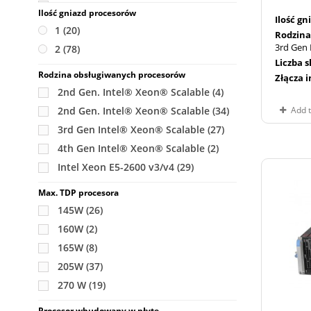
45
(8)
Ilość gniazd procesorów
Ilość g
48
(4)
1
(20)
Rodzina
60
(9)
3rd Gen 
2
(78)
90
(5)
Liczba 
Rodzina obsługiwanych procesorów
Złącza 
2nd Gen. Intel® Xeon® Scalable
(4)
Add 
2nd Gen. Intel® Xeon® Scalable
(34)
3rd Gen Intel® Xeon® Scalable
(27)
4th Gen Intel® Xeon® Scalable
(2)
Intel Xeon E5-2600 v3/v4
(29)
Max. TDP procesora
145W
(26)
160W
(2)
165W
(8)
205W
(37)
270 W
(19)
Procesor wbudowany w płytę