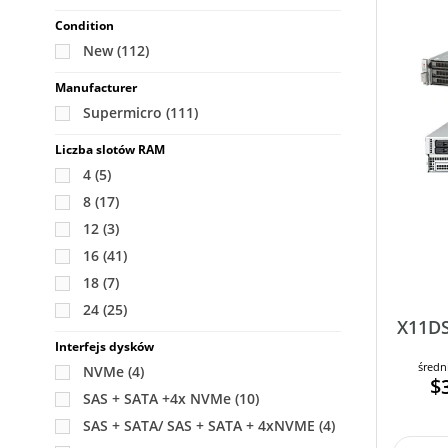
Condition
New
(112)
Manufacturer
Supermicro
(111)
Liczba slotów RAM
4
(5)
8
(17)
12
(3)
16
(41)
18
(7)
24
(25)
X11DS
Interfejs dysków
średn
NVMe
(4)
$
SAS + SATA +4x NVMe
(10)
SAS + SATA/ SAS + SATA + 4xNVME
(4)