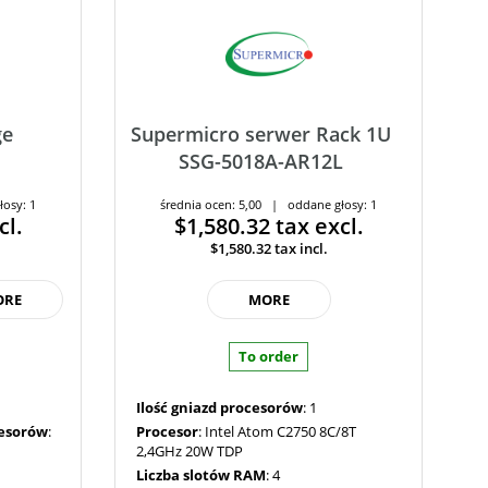
ge
Supermicro serwer Rack 1U
SSG-5018A-AR12L
łosy: 1
średnia ocen: 5,00 | oddane głosy: 1
cl.
$1,580.32
tax excl.
$1,580.32
tax incl.
ORE
MORE
To order
Ilość gniazd procesorów
: 1
cesorów
:
Procesor
: Intel Atom C2750 8C/8T
2,4GHz 20W TDP
Liczba slotów RAM
: 4