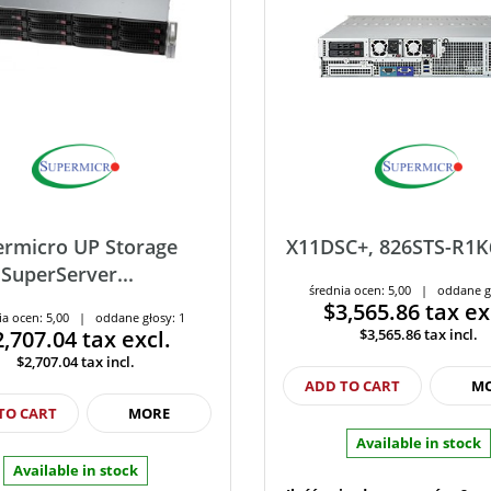
rmicro UP Storage
X11DSC+, 826STS-R1
SuperServer...
średnia ocen: 5,00 | oddane g
$3,565.86
tax ex
ia ocen: 5,00 | oddane głosy: 1
2,707.04
tax excl.
$3,565.86
tax incl.
$2,707.04
tax incl.
ADD TO CART
M
TO CART
MORE
Available in stock
Available in stock