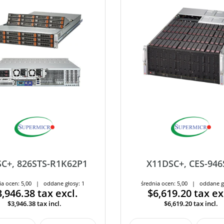
C+, 826STS-R1K62P1
X11DSC+, CES-946
ia ocen: 5,00 | oddane głosy: 1
średnia ocen: 5,00 | oddane g
3,946.38
tax excl.
$6,619.20
tax ex
$3,946.38
tax incl.
$6,619.20
tax incl.