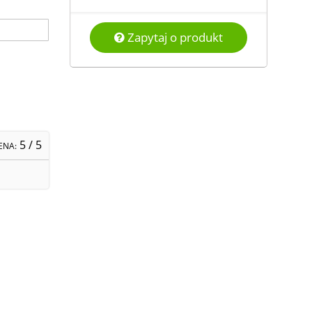
Zapytaj o produkt
5
/ 5
ENA: