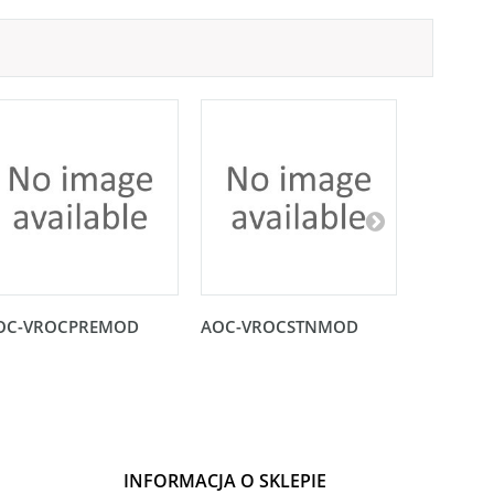
OC-VROCPREMOD
AOC-VROCSTNMOD
Karta no
PCI-E 3.0
INFORMACJA O SKLEPIE