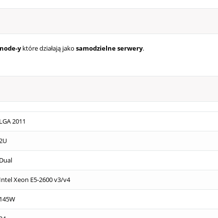
node-y
które działają jako
samodzielne serwery
.
LGA 2011
2U
Dual
Intel Xeon E5-2600 v3/v4
145W