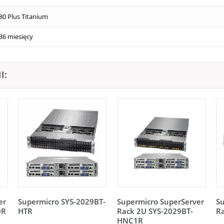
80 Plus Titanium
36 miesięcy
I:
er
Supermicro SYS-2029BT-
Supermicro SuperServer
Su
0R
HTR
Rack 2U SYS-2029BT-
R
HNC1R