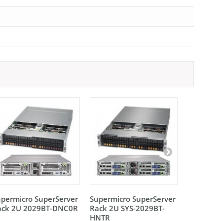
permicro SuperServer
Supermicro SuperServer
Supermic
ack 2U 2029BT-DNC0R
Rack 2U SYS-2029BT-
Rack 2U 
HNTR
HNR