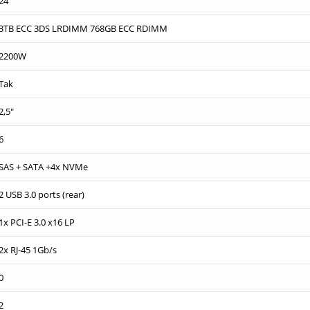
24
3TB ECC 3DS LRDIMM 768GB ECC RDIMM
2200W
Tak
2,5"
6
SAS + SATA +4x NVMe
2 USB 3.0 ports (rear)
1x PCI-E 3.0 x16 LP
2x RJ-45 1Gb/s
0
2