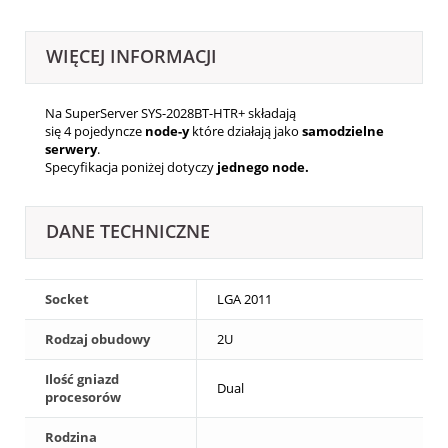
WIĘCEJ INFORMACJI
Na SuperServer SYS-2028BT-HTR+ składają
się 4
pojedyncze
node-y
które działają jako
samodzielne
serwery
.
Specyfikacja poniżej dotyczy
jednego node.
DANE TECHNICZNE
Socket
LGA 2011
Rodzaj obudowy
2U
Ilość gniazd
Dual
procesorów
Rodzina