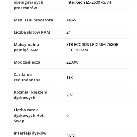
obsługiwanych
Intel Xeon E5-2600 v3/v4
procesorów
Max. TDP procesora
145W
Liczba slotów RAM
24
Maksymalna
3TB ECC 3DS LRDIMM 768GB
pamięć RAM
ECC RDIMM
Moc zasilacza
2200W
Zasilanie
Tak
redundantne
Rozmiar kieszeni
2,5"
dyskowych
Liczba zatok
dyskowych Hot-
6
Swap
Interfejs dysków
SATA