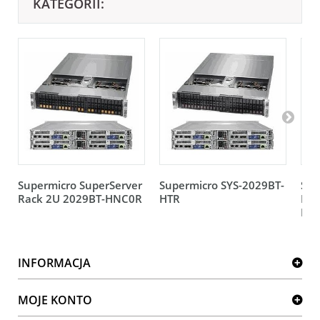
KATEGORII:
Supermicro SuperServer
Supermicro SYS-2029BT-
Sup
Rack 2U 2029BT-HNC0R
HTR
Rac
HN
INFORMACJA
MOJE KONTO