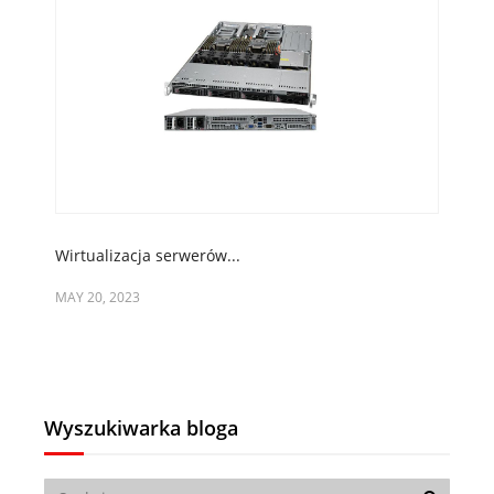
Wirtualizacja serwerów...
Słow
MAY 20, 2023
APR 
Wyszukiwarka bloga