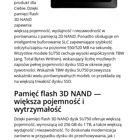
produkt dla
Ciebie. Dzięki
pamięci flash
3D NAND
zapewnia
większą pojemność, wydajność i niezawodność w
porównaniu z pamięcią 2D NAND. Ponadto obsługuje on
inteligentne buforowanie SLC zapewniające szybkość
odczytu/zapisu na poziomie 550/520 MB na sekundę.
Wszystkie modele SU750 cechuje wysoki współczynnik TBW
(ang. Total Bytes Written), wskazujący liczbę możliwych
zapisów pełnej pojemności dysku SSD w okresie jego
żywotności. Wskaźnik TBW dysku SU750 przewyższa
wskaźniki wielu porównywalnych modeli, co przekłada się
na większą trwałość dysku SSD.
Pamięć flash 3D NAND —
większa pojemność i
wytrzymałość
Dzięki pamięci flash 3D NAND dysk SU750 oferuje większą
pojemność, wynoszącą od 256 GB do 1 TB, a także większą
wydajność i niezawodność. To doskonała modernizacja
zarówno w przypadku dysku do przechowywania, jak i