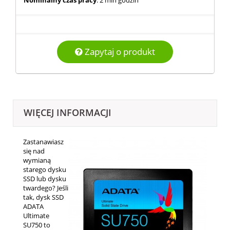
Nominalny czas pracy
: 2 mln godzin
Zapytaj o produkt
WIĘCEJ INFORMACJI
Zastanawiasz
się nad
wymianą
starego dysku
SSD lub dysku
twardego? Jeśli
tak, dysk SSD
ADATA
Ultimate
SU750 to