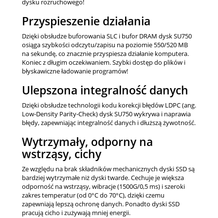
dysku rozruchowego!
Przyspieszenie działania
Dzięki obsłudze buforowania SLC i bufor DRAM dysk SU750
osiąga szybkości odczytu/zapisu na poziomie 550/520 MB
na sekundę, co znacznie przyspiesza działanie komputera.
Koniec z długim oczekiwaniem. Szybki dostęp do plików i
błyskawiczne ładowanie programów!
Ulepszona integralność danych
Dzięki obsłudze technologii kodu korekcji błędów LDPC (ang.
Low-Density Parity-Check) dysk SU750 wykrywa i naprawia
błędy, zapewniając integralność danych i dłuższą żywotność.
Wytrzymały, odporny na
wstrząsy, cichy
Ze względu na brak składników mechanicznych dyski SSD są
bardziej wytrzymałe niż dyski twarde. Cechuje je większa
odporność na wstrząsy, wibracje (1500G/0,5 ms) i szeroki
zakres temperatur (od 0°C do 70°C), dzięki czemu
zapewniają lepszą ochronę danych. Ponadto dyski SSD
pracują cicho i zużywają mniej energii.