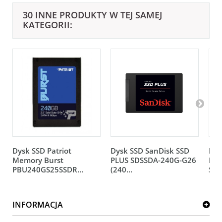
30 INNE PRODUKTY W TEJ SAMEJ
KATEGORII:
Dysk SSD Patriot
Dysk SSD SanDisk SSD
Dys
Memory Burst
PLUS SDSSDA-240G-G26
Bar
PBU240GS25SSDR...
(240...
ST1
INFORMACJA