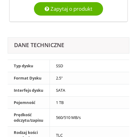
Zapytaj o produkt
DANE TECHNICZNE
Typ dysku
SSD
Format Dysku
2.5"
Interfejs dysku
SATA
Pojemność
1 TB
Prędkość
560/510 MB/s
odczytu/zapisu
Rodzaj kości
TLC