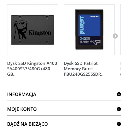
Dysk SSD Kingston A400
Dysk SSD Patriot
Dys
SA400S37/480G (480
Memory Burst
PLU
GB...
PBU240GS25SSDR...
(240
INFORMACJA
MOJE KONTO
BĄDŹ NA BIEŻĄCO