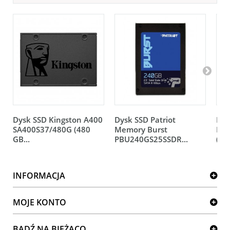
Dysk SSD Kingston A400
Dysk SSD Patriot
Dys
SA400S37/480G (480
Memory Burst
PLU
GB...
PBU240GS25SSDR...
(240
INFORMACJA
MOJE KONTO
BĄDŹ NA BIEŻĄCO