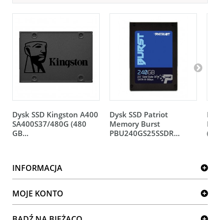
Dysk SSD Kingston A400
Dysk SSD Patriot
Dys
SA400S37/480G (480
Memory Burst
PLU
GB...
PBU240GS25SSDR...
(240
INFORMACJA
MOJE KONTO
BĄDŹ NA BIEŻĄCO