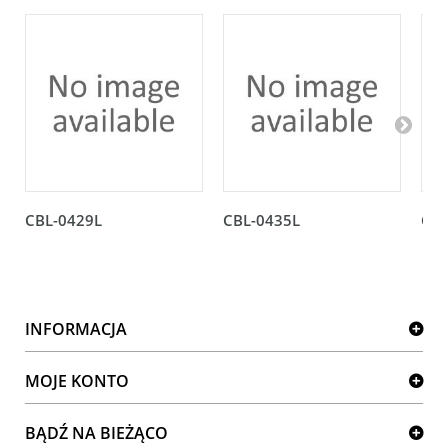
CBL-0429L
CBL-0435L
CBL
INFORMACJA
MOJE KONTO
BĄDŹ NA BIEŻĄCO