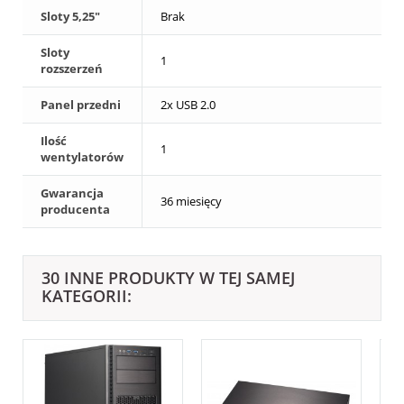
Sloty 5,25"
Brak
Sloty
1
rozszerzeń
Panel przedni
2x USB 2.0
Ilość
1
wentylatorów
Gwarancja
36 miesięcy
producenta
30 INNE PRODUKTY W TEJ SAMEJ
KATEGORII: