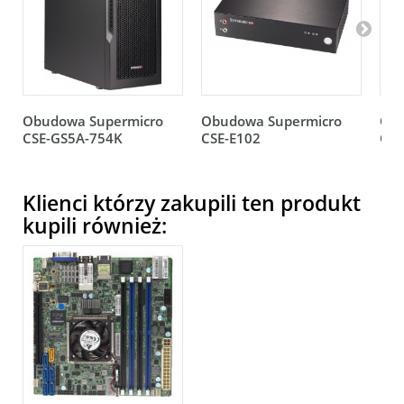
Obudowa Supermicro
Obudowa Supermicro
Obu
CSE-GS5A-754K
CSE-E102
CSE
Klienci którzy zakupili ten produkt
kupili również: