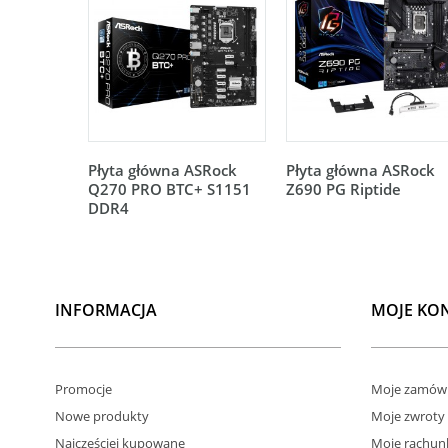
Płyta główna ASRock
Płyta główna ASRock
Q270 PRO BTC+ S1151
Z690 PG Riptide
DDR4
INFORMACJA
MOJE KO
Promocje
Moje zamówi
Nowe produkty
Moje zwroty
Najczęściej kupowane
Moje rachun