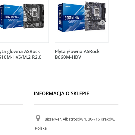
yta główna ASRock
Płyta główna ASRock
Płyta gł
610M-HVS/M.2 R2.0
B660M-HDV
H610M-
INFORMACJA O SKLEPIE
Bizserver, Albatrosów 1, 30-716 Kraków,
Polska