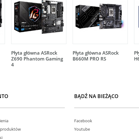
Płyta główna ASRock
Płyta główna ASRock
Pł
Z690 Phantom Gaming
B660M PRO RS
H
4
NTO
BĄDŹ NA BIEŻĄCO
enia
Facebook
 produktów
Youtube
ki