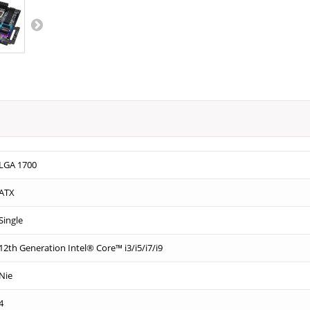
LGA 1700
ATX
Single
12th Generation Intel® Core™ i3/i5/i7/i9
Nie
4