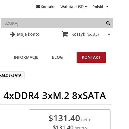
Kontakt
Waluta :
USD
Polski
Moje konto
Koszyk
(pusty)
INFORMACJE
BLOG
KONTAKT
3xM.2 8xSATA
B 4xDDR4 3xM.2 8xSATA
$131.40
netto
$131.40
brutto