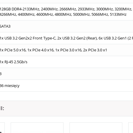
128GB DDR4-2133MHz, 2400MHz, 2666MHz, 2933MHz, 3000MHz, 3200MHz,
4266MHz, 4400MHz, 4600MHz, 4800MHz, 5000MHz, 5066MHz, 5133MHz
SATA3
1x USB 3.2 Gen2x2 Front Type-C, 2x USB 3.2 Gen2 (Rear), 6x USB 3.2 Gen1 (2 R
1x PCIe 5.0 x16, 1x PCIe 4.0 x16, 1x PCIe 3.0 x16, 2x PCIe 3.0 x1
1x RJ-45 2.5Gb/s
3
36 miesięcy
I: