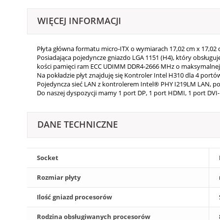
WIĘCEJ INFORMACJI
Płyta główna formatu micro-ITX o wymiarach
17,02 cm x 17,02
Posiadająca pojedyncze gniazdo LGA 1151 (H4), który obsługu
kości pamięci ram ECC UDIMM DDR4-2666 MHz o maksymalnej
Na pokładzie płyt znajduję się Kontroler Intel H310 dla 4 portó
Pojedyncza sieć LAN z kontrolerem Intel® PHY I219LM LAN, poje
Do naszej dyspozycji mamy 1 port DP, 1 port HDMI, 1 port DVI-
DANE TECHNICZNE
Socket
Rozmiar płyty
Ilość gniazd procesorów
Rodzina obsługiwanych procesorów