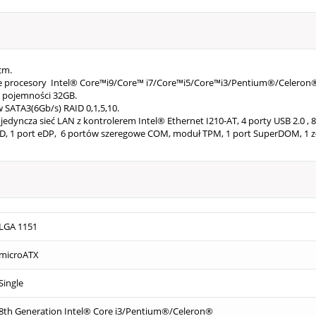
 cm
.
je procesory Intel® Core™
i9/Core™ i7/Core™i5/Core™i3
/Pentium®/Celeron® 
 pojemności 32GB.
w SATA3(6Gb/s) RAID 0,1,5,10.
dyncza sieć LAN z kontrolerem Intel® Ethernet I210-AT, 4 porty USB 2.0 , 
D, 1 port eDP, 6 portów szeregowe COM, moduł TPM, 1 port SuperDOM, 1 złąc
LGA 1151
microATX
Single
8th Generation Intel® Core i3/Pentium®/Celeron®