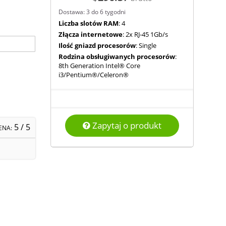
Dostawa: 3 do 6 tygodni
Liczba slotów RAM
: 4
Złącza internetowe
: 2x RJ-45 1Gb/s
Ilość gniazd procesorów
: Single
Rodzina obsługiwanych procesorów
:
8th Generation Intel® Core
i3/Pentium®/Celeron®
Zapytaj o produkt
5
/ 5
ENA: