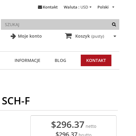
Kontakt
Waluta :
USD
Polski
Moje konto
Koszyk
(pusty)
INFORMACJE
BLOG
KONTAKT
1SCH-F
$296.37
netto
$296.37
brutto