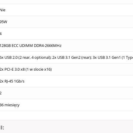
Nie
95W
4
128GB ECC UDIMM DDR4-2666MHz
6x USB 2.0 (2 rear, 4 optional); 2x USB 3.1 Gen2 (rear); 3x USB 3.1 Gen1 (1 Typ
2x PCI-E 3.0 x8 (1 w slocie x16)
2x RJ-45 1Gb/s
2
36 miesięcy
I: