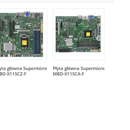
yta główna Supermicro
Płyta główna Supermicro
Płyta gł
BD-X11SCZ-F
MBD-X11SCA-F
MBD-X11