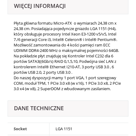
WIĘCEJ INFORMACJI
Płyta główna formatu Micro-ATX o wymiarach 24,38 cm x
24,38 cm. Posiadająca pojedyncze gniazdo LGA 1151 (H4),
który obsługuje procesory Intel Xeon E3-1200 v5/v5, Intel
7./6 generacji Core i3, Intel® Celeron® i Intel® Pentium®.
Możliwość zamontowania do 4 kości pamięci ram ECC
UDIMM DDR4-2400 MHz o maksymalnej pojemności 64GB.
Na pokładzie płyt znajduję się Kontroler Intel C232 dla 6
portów SATA3((6Gb/s) RAID 0,1,5,10, Podwójna sieć LAN z
kontrolerem Intel® Ethernet I210-AT, 3 porty USB 3.0 , 6
portów USB 2.0, 2 porty USB 3.0 .
Do naszej dyspozycji mamy 1 port VGA, 1 port szeregowy
COM, moduł TPM, 1 PCIe 3.0 x8 (w x16), 1 PCIe 3.0 x8, 2 PCIe
3.0 x4 (w x8), 2 SuperDOM z wbudowanym zasilaniem.
DANE TECHNICZNE
Socket
LGA 1151