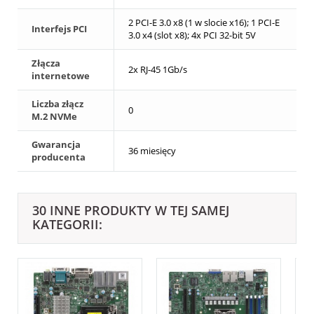
2 PCI-E 3.0 x8 (1 w slocie x16); 1 PCI-E
Interfejs PCI
3.0 x4 (slot x8); 4x PCI 32-bit 5V
Złącza
2x RJ-45 1Gb/s
internetowe
Liczba złącz
0
M.2 NVMe
Gwarancja
36 miesięcy
producenta
30 INNE PRODUKTY W TEJ SAMEJ
KATEGORII: