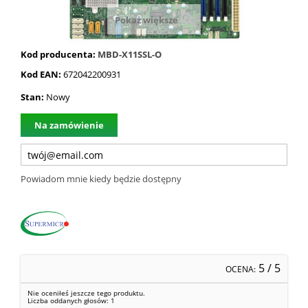
Pokaż większe
Kod producenta:
MBD-X11SSL-O
Kod EAN:
672042200931
Stan:
Nowy
Na zamówienie
Powiadom mnie kiedy będzie dostępny
5
/ 5
OCENA:
Nie oceniłeś jeszcze tego produktu.
Liczba oddanych głosów:
1