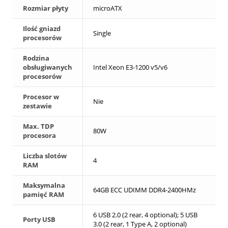
Rozmiar płyty
microATX
Ilość gniazd
Single
procesorów
Rodzina
obsługiwanych
Intel Xeon E3-1200 v5/v6
procesorów
Procesor w
Nie
zestawie
Max. TDP
80W
procesora
Liczba slotów
4
RAM
Maksymalna
64GB ECC UDIMM DDR4-2400HMz
pamięć RAM
6 USB 2.0 (2 rear, 4 optional); 5 USB
Porty USB
3.0 (2 rear, 1 Type A, 2 optional)