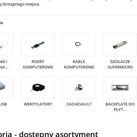
ę dostępnego miejsca.
ie
IE I
RISERY
KABLE
ZASILACZE
NA...
KOMPUTEROWE
KOMPUTEROWE
SUPERMICRO
USB
WENTYLATORY
CACHEVAULT
BACKPLATE DO
PŁYT...
oria - dostępny asortyment