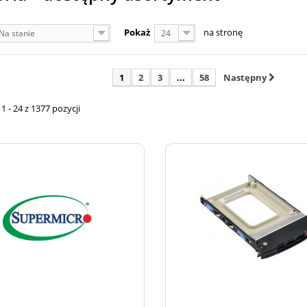
Pokaż
na stronę
Na stanie
24
1
2
3
...
58
Następny
 - 24 z 1377 pozycji