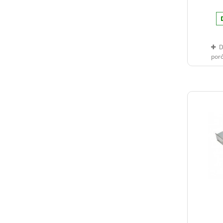
D
por