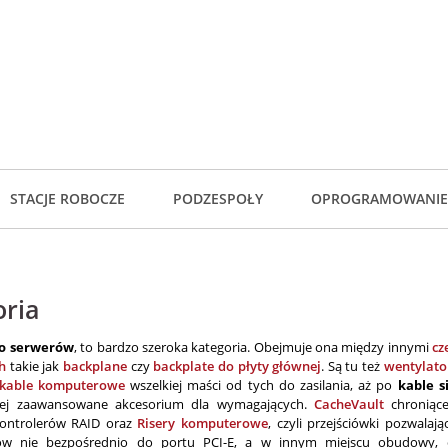
STACJE ROBOCZE
PODZESPOŁY
OPROGRAMOWANIE
oria
do serwerów
, to bardzo szeroka kategoria. Obejmuje ona między innymi
cz
h
takie jak
backplane
czy
backplate do płyty głównej
. Są tu też
wentylato
kable komputerowe
wszelkiej maści od tych do zasilania, aż po
kable s
iej zaawansowane akcesorium dla wymagających.
CacheVault
chroniąc
ontrolerów RAID oraz
Risery komputerowe
, czyli przejściówki pozwalaj
w nie bezpośrednio do portu PCI-E, a w innym miejscu obudowy, 