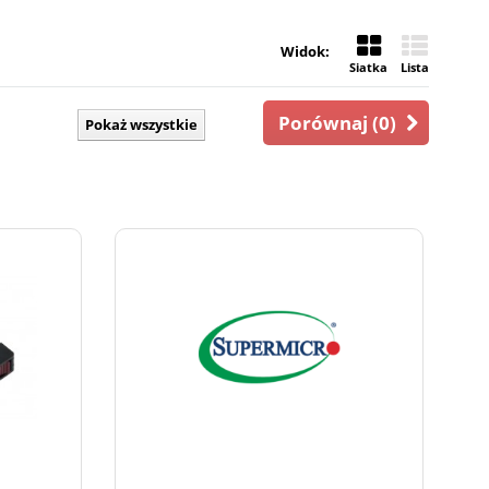
Widok:
Siatka
Lista
Porównaj (
0
)
Pokaż wszystkie