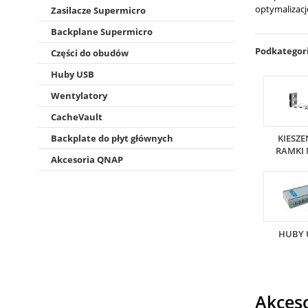
optymalizacj
Zasilacze Supermicro
Backplane Supermicro
Podkategor
Części do obudów
Huby USB
Wentylatory
CacheVault
KIESZEN
Backplate do płyt głównych
RAMKI 
Akcesoria QNAP
HUBY 
Akces