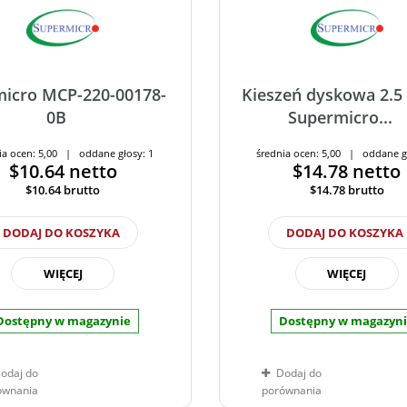
icro MCP-220-00178-
Kieszeń dyskowa 2.5 
0B
Supermicro...
ia ocen: 5,00 | oddane głosy: 1
średnia ocen: 5,00 | oddane g
$10.64
netto
$14.78
netto
$10.64
brutto
$14.78
brutto
DODAJ DO KOSZYKA
DODAJ DO KOSZYKA
WIĘCEJ
WIĘCEJ
Dostępny w magazynie
Dostępny w magazyn
odaj do
Dodaj do
ównania
porównania