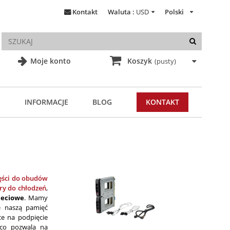
Kontakt
Waluta :
USD
Polski
Moje konto
Koszyk
(pusty)
INFORMACJE
BLOG
KONTAKT
ęści do obudów
ry do chłodzeń
,
ieciowe
. Mamy
e naszą pamięć
ące na podpięcie
co pozwala na