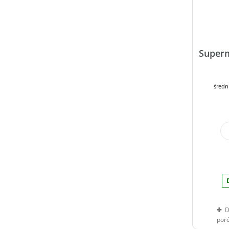
Superm
średn
D
por