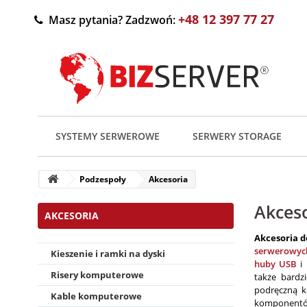
+48 12 397 77 27
Masz pytania? Zadzwoń:
SYSTEMY SERWEROWE
SERWERY STORAGE
Podzespoły
Akcesoria
Akces
AKCESORIA
Akcesoria 
serwerowyc
Kieszenie i ramki na dyski
huby USB
i
Risery komputerowe
także bardz
podręczną k
Kable komputerowe
komponentó