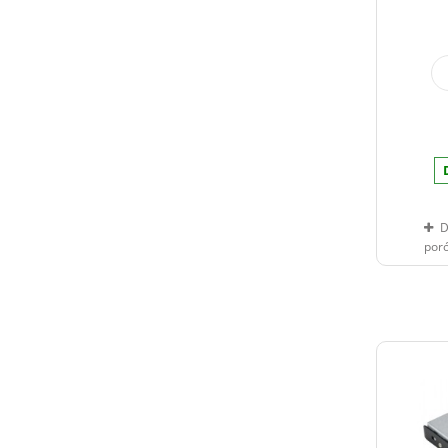
D
por