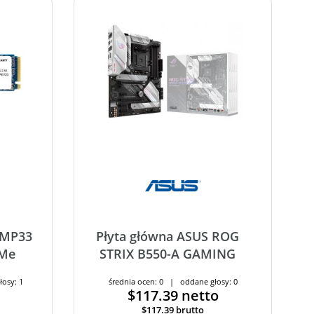
 MP33
Płyta główna ASUS ROG
VMe
STRIX B550-A GAMING
łosy: 1
średnia ocen: 0 | oddane głosy: 0
$117.39
netto
$117.39
brutto