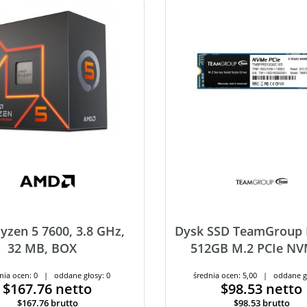
zen 5 7600, 3.8 GHz,
Dysk SSD TeamGroup
32 MB, BOX
512GB M.2 PCIe N
nia ocen: 0 | oddane głosy: 0
średnia ocen: 5,00 | oddane g
$167.76
netto
$98.53
netto
$167.76
brutto
$98.53
brutto