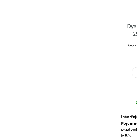
Dys
2
średn
Interfej
Pojemn
Prędkoś
MB/s