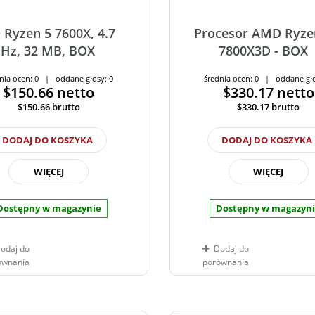
Ryzen 5 7600X, 4.7
Procesor AMD Ryze
Hz, 32 MB, BOX
7800X3D - BOX
nia ocen: 0 | oddane głosy: 0
średnia ocen: 0 | oddane gło
$150.66
netto
$330.17
netto
$150.66
brutto
$330.17
brutto
DODAJ DO KOSZYKA
DODAJ DO KOSZYKA
WIĘCEJ
WIĘCEJ
Dostępny w magazynie
Dostępny w magazyn
odaj do
Dodaj do
ównania
porównania