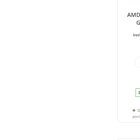
AMD 
G
śred
D
por