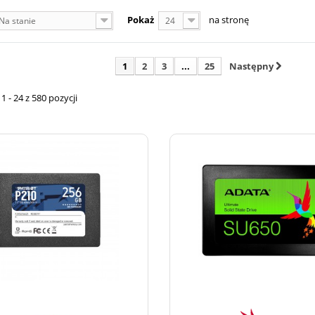
Pokaż
na stronę
Na stanie
24
1
2
3
...
25
Następny
 - 24 z 580 pozycji