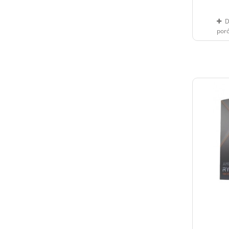
D
por