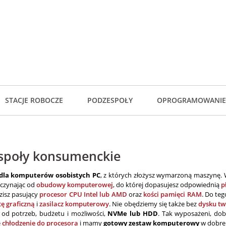
STACJE ROBOCZE
PODZESPOŁY
OPROGRAMOWANIE
społy konsumenckie
 dla komputerów osobistych PC
, z których złożysz wymarzoną maszynę.
oczynając od
obudowy komputerowej
, do której dopasujesz odpowiednią
p
dzisz pasujący
procesor CPU Intel lub AMD
oraz
kości pamięci RAM
. Do te
tę graficzną
i
zasilacz komputerowy
. Nie obędziemy się także bez
dysku t
 od potrzeb, budżetu i możliwości,
NVMe lub HDD
. Tak wyposażeni, dob
e
chłodzenie do procesora
i mamy
gotowy zestaw komputerowy
w dobrej