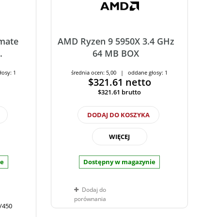
mate
AMD Ryzen 9 5950X 3.4 GHz
.
64 MB BOX
łosy: 1
średnia ocen: 5,00 | oddane głosy: 1
$321.61
netto
$321.61
brutto
DODAJ DO KOSZYKA
WIĘCEJ
ie
Dostępny w magazynie
Dodaj do
porównania
0/450