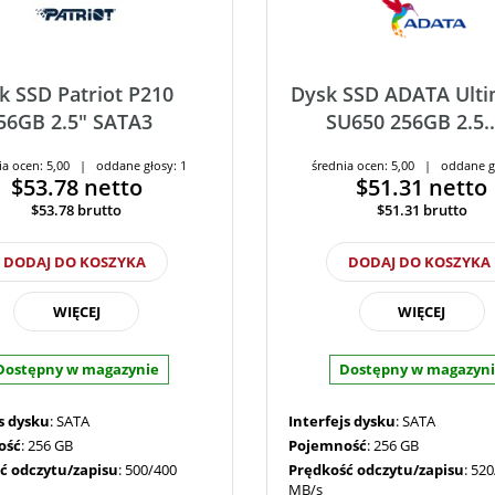
k SSD Patriot P210
Dysk SSD ADATA Ulti
56GB 2.5" SATA3
SU650 256GB 2.5..
ia ocen: 5,00 | oddane głosy: 1
średnia ocen: 5,00 | oddane g
$53.78
netto
$51.31
netto
$53.78
brutto
$51.31
brutto
DODAJ DO KOSZYKA
DODAJ DO KOSZYKA
WIĘCEJ
WIĘCEJ
Dostępny w magazynie
Dostępny w magazyn
s dysku
: SATA
Interfejs dysku
: SATA
ość
: 256 GB
Pojemność
: 256 GB
ć odczytu/zapisu
: 500/400
Prędkość odczytu/zapisu
: 52
MB/s