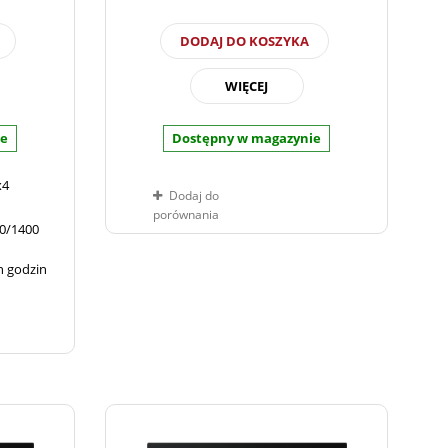
DODAJ DO KOSZYKA
WIĘCEJ
ie
Dostępny w magazynie
x4
Dodaj do
porównania
00/1400
ln godzin