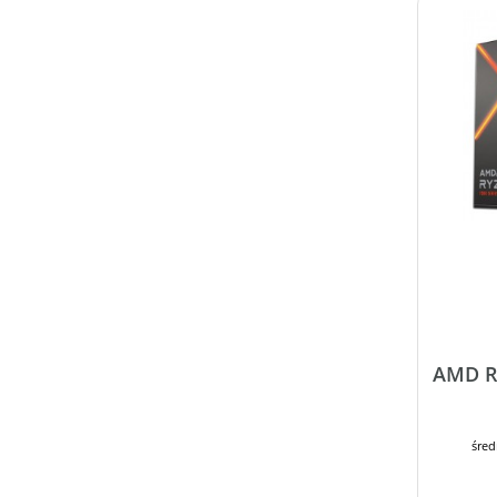
AMD Ry
śred