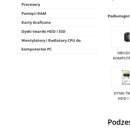
Procesory
Pamięci RAM
Podkategor
Karty Graficzne
Dyski twarde HDD i SSD
Wentylatory i Radiatory CPU do
komputerów PC
OBUD
KOMPUT
DYSKI T
HDD I
Podze