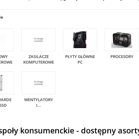
ie
OWY
ZASILACZE
PŁYTY GŁÓWNE
PROCESORY
EROWE
KOMPUTEROWE
PC
WARDE
WENTYLATORY
 SSD
I...
społy konsumenckie - dostępny asor