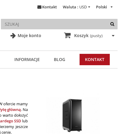
Kontakt
Waluta :
USD
Polski
Moje konto
Koszyk
(pusty)
INFORMACJE
BLOG
KONTAKT
 W ofercie mamy
łytę główną
. Na
go warto dołożyć
wardego SSD
lub
ierzemy jeszcze
 cenie.