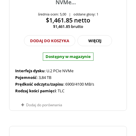
NVMe...
średnia ocen: 5,00 | oddane głosy: 1
$1,461.85
netto
$1,461.85
brutto
DODAJ DO KOSZYKA
WIĘCEJ
Dostępny w magazynie
Interfejs dysku
: U.2 PCIe NVMe
Pojemność
: 3,84 TB
Prędkość odczytu/zapisu
: 6900/4100 MB/s
Rodzaj kości pamięci
: TLC
Dodaj do porównania