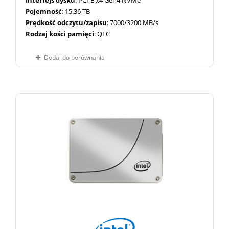
Interfejs dysku
: PCI-E x4 Gen4 NVMe
Pojemność
: 15.36 TB
Prędkość odczytu/zapisu
: 7000/3200 MB/s
Rodzaj kości pamięci
: QLC
Dodaj do porównania