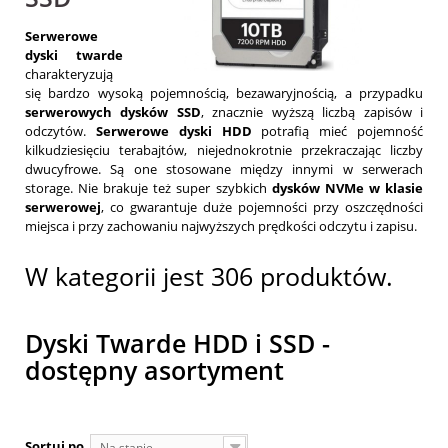
400 GB
(1)
470/233 MB/s
(1)
480 GB
(9)
Serwerowe
520/300 MB/s
(1)
500 GB
(1)
dyski twarde
520/500 MB/s
(2)
charakteryzują
600 GB
(6)
530/520 MB/s
(1)
się bardzo wysoką pojemnością, bezawaryjnością, a przypadku
750 GB
(1)
serwerowych dysków SSD
, znacznie wyższą liczbą zapisów i
540/380 MB/s
(1)
odczytów.
Serwerowe dyski HDD
potrafią mieć pojemność
800 GB
(2)
540/410 MB/s
(1)
kilkudziesięciu terabajtów, niejednokrotnie przekraczając liczby
900 GB
(3)
dwucyfrowe. Są one stosowane między innymi w serwerach
540/480 MB/s
(1)
storage. Nie brakuje też super szybkich
dysków NVMe w klasie
960 GB
(14)
540/520 MB/s
(6)
serwerowej
, co gwarantuje duże pojemności przy oszczędności
550/320 MB/s
(1)
miejsca i przy zachowaniu najwyższych prędkości odczytu i zapisu.
550/500 MB/s
(2)
W kategorii jest 306 produktów.
550/510 MB/s
(4)
550/520 MB/s
(7)
550/530 MB/s
(1)
Dyski Twarde HDD i SSD -
560/320 MB/s
(1)
dostępny asortyment
560/490 MB/s
(1)
560/510 MB/s
(6)
560/530 MB/s
(4)
Sortuj po
Na stanie