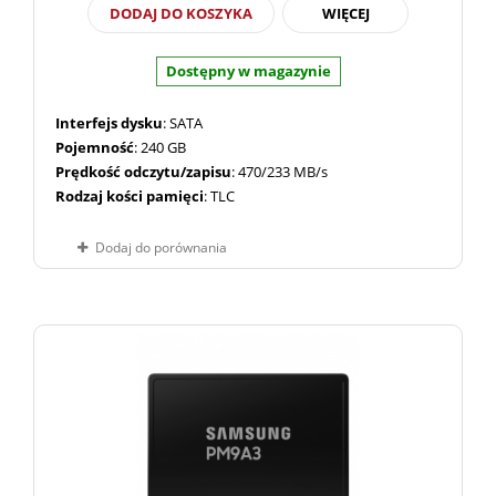
DODAJ DO KOSZYKA
WIĘCEJ
Dostępny w magazynie
Interfejs dysku
: SATA
Pojemność
: 240 GB
Prędkość odczytu/zapisu
: 470/233 MB/s
Rodzaj kości pamięci
: TLC
Dodaj do porównania