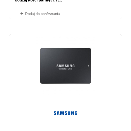
Rodzaj kości pamięci
: TLC
Dodaj do porównania