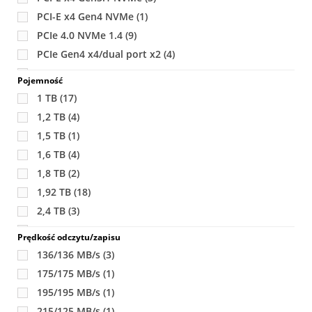
PCI-E x4 Gen4 NVMe
(1)
PCIe 4.0 NVMe 1.4
(9)
PCIe Gen4 x4/dual port x2
(4)
PCI Express 3.0 x4 NVMe
(2)
Pojemność
PCI Express 3.1 x4 (NVMe)
(6)
1 TB
(17)
PCI Express 4.0 (NVMe)
(2)
1,2 TB
(4)
SAS3
(79)
1,5 TB
(1)
SATA
(171)
1,6 TB
(4)
U.2 PCIe 4.0 x4
(3)
1,8 TB
(2)
U.2 PCIe NVMe
(17)
1,92 TB
(18)
USB 3.0
(1)
2,4 TB
(3)
2TB
(21)
Prędkość odczytu/zapisu
3 TB
(3)
136/136 MB/s
(3)
3,2 TB
(2)
175/175 MB/s
(1)
3,84 TB
(21)
195/195 MB/s
(1)
4 TB
(25)
215/125 MB/s
(1)