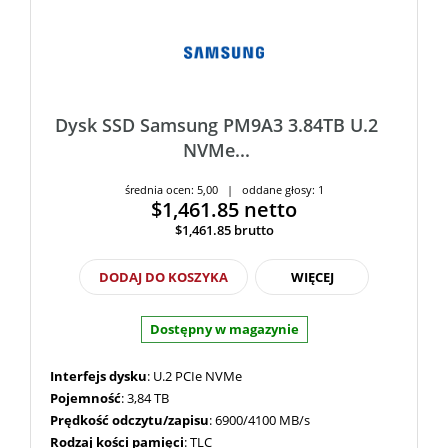
3200/3000 MB/s
(1)
3200/3200 MB/s
(1)
3470/2280 MB/s
(1)
3470/2300 MB/s
(1)
3470/3190 MB/s
(1)
Dysk SSD Samsung PM9A3 3.84TB U.2
3470/3200 MB/s
(1)
NVMe...
3470/3250 MB/s
(1)
średnia ocen: 5,00 | oddane głosy: 1
3470/3300 MB/s
(1)
$1,461.85
netto
5000/1400 Mb/s
(1)
$1,461.85
brutto
5500/2000 Mb/s
(2)
5500/4000 MB/s
(2)
DODAJ DO KOSZYKA
WIĘCEJ
5800/1150 MB/s
(1)
5800/1300 MB/s
(1)
Dostępny w magazynie
6200/2350 MB/s
(1)
Interfejs dysku
: U.2 PCIe NVMe
6200/4000 MB/s
(3)
Pojemność
: 3,84 TB
6500/1500 Mb/s
(1)
Prędkość odczytu/zapisu
: 6900/4100 MB/s
6700/4000 Mb/s
(1)
Rodzaj kości pamięci
: TLC