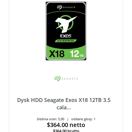
Dysk HDD Seagate Exos X18 12TB 3.5
cala...
średnia ocen: 5,00 | oddane głosy: 1
$364.00
netto
$364.00
brutto