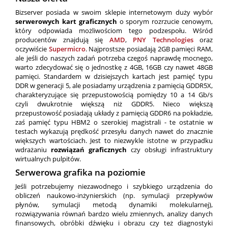
Bizserver posiada w swoim sklepie internetowym duży wybór
serwerowych kart graficznych
o sporym rozrzucie cenowym,
który odpowiada możliwościom tego podzespołu. Wśród
producentów znajdują się
AMD
,
PNY Technologies
oraz
oczywiście
Supermicro
. Najprostsze posiadają 2GB pamięci RAM,
ale jeśli do naszych zadań potrzeba czegoś naprawdę mocnego,
warto zdecydować się o jednostkę z 4GB, 16GB czy nawet 48GB
pamięci. Standardem w dzisiejszych kartach jest pamięć typu
DDR w generacji 5, ale posiadamy urządzenia z pamięcią GDDR5X,
charakteryzujące się przepustowością pomiędzy 10 a 14 Gb/s
czyli dwukrotnie większą niż GDDR5. Nieco większą
przepustowość posiadają układy z pamięcią GDDR6 na pokładzie,
zaś pamięć typu HBM2 o szerokiej magistrali - te ostatnie w
testach wykazują prędkość przesyłu danych nawet do znacznie
większych wartościach. Jest to niezwykle istotne w przypadku
wdrażaniu
rozwiązań graficznych
czy obsługi infrastruktury
wirtualnych pulpitów.
Serwerowa grafika na poziomie
Jeśli potrzebujemy niezawodnego i szybkiego urządzenia do
obliczeń naukowo-inżynierskich (np. symulacji przepływów
płynów, symulacji metodą dynamiki molekularnej),
rozwiązywania równań bardzo wielu zmiennych, analizy danych
finansowych, obróbki dźwięku i obrazu czy też diagnostyki