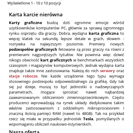
Wyświetlone 1 - 10 z 10 pozycji
Karta karcie nierówna
Karty graficzne
budzą dziś ogromne emocje wśród
użytkowników komputerów PC, głównie za sprawą ogromnego
rynku osprzętu dla graczy. Dobra, wydajna
karta graficzna
to
więcej klatek na sekundę, lepsze detale w grach, słowem -
rozrywka na najwyższym poziomie. Premiery nowych
podzespołów graficznych
fetowane są przez graczy na równi z
premierami najgorętszych tytułów. Nie powinna więc dziwić
nikogo obecność
kart graficznych
w benchmarkach wszystkich
czasopism i magazynów komputerowych. Jednak wydajna karta
znajduje także inne zastosowania. Należą do nich
serwery
oraz
stacje robocze
. Nie każde urządzenie tego typu wymaga
stosownego podzespołu odpowiedzialnego za grafikę. Gdy tak
się już dzieje, muszą to być jednostki o nadzwyczajnych
parametrach, mogące sprostać nawet najbardziej
zaawansowanym obliczeniom zmiennoprzecinkowym. Często
producenci wprowadzają na rynek układy dedykowane takim
właśnie zastosowaniom z oddzielnym mikroprocesorem i
znaczną ilością pamięci RAM (nawet to 48GB). Tak na przykład
rzecz się miała w przypadku jednostek
Tesla
, pomyślanych o
wspomaganiu obliczeń naukowo-inżynierskich.
Nasza oferta