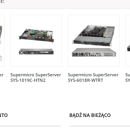
I:
er
Supermicro SuperServer
Supermicro SuperServer
Su
SYS-1019C-HTN2
SYS-6018R-WTRT
S
NTO
BĄDŹ NA BIEŻĄCO