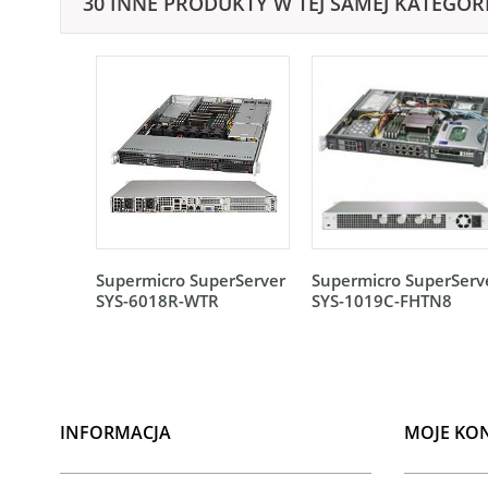
30 INNE PRODUKTY W TEJ SAMEJ KATEGORI
Supermicro SuperServer
Supermicro SuperServ
SYS-6018R-WTR
SYS-1019C-FHTN8
INFORMACJA
MOJE KO