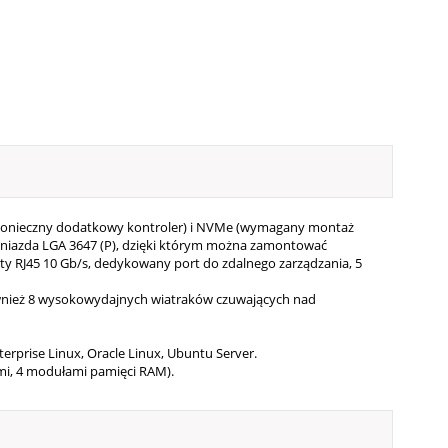
 (konieczny dodatkowy kontroler) i NVMe (wymagany montaż
 gniazda LGA 3647 (P), dzięki którym można zamontować
porty RJ45 10 Gb/s, dedykowany port do zdalnego zarządzania, 5
nież 8 wysokowydajnych wiatraków czuwających nad
erprise Linux, Oracle Linux, Ubuntu Server.
mi, 4 modułami pamięci RAM).