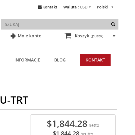
Kontakt
Waluta :
USD
Polski
Moje konto
Koszyk
(pusty)
INFORMACJE
BLOG
KONTAKT
9U-TRT
$1,844.28
netto
$1,844.28
brutto