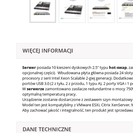
WIĘCEJ INFORMACJI
Serwer
posiada 10 kieszeni dyskowych 2.5" typu
hot-swap
, z
opcjonalnej części). Wbudowana płyta główna posiada 24 slot
procesory z serii Intel Xeon Scalable 2-giej generacji. Dodatko
portów USB 3.0 (2 z tyłu, 2 z przodu, 1 typu A), 2 porty VGA i 1 
W
serwerze
zamontowano zasilacze redundantne o mocy 750
optymalną temperaturą pracy.
Urządzenie zostanie dostarczone z zestawem szyn montażowy
Model ten jest kompatybilny z VMware ESXi, Citrix XenServer, M
Aby zachować jakość i integralność, ten produkt jest sprzed
DANE TECHNICZNE