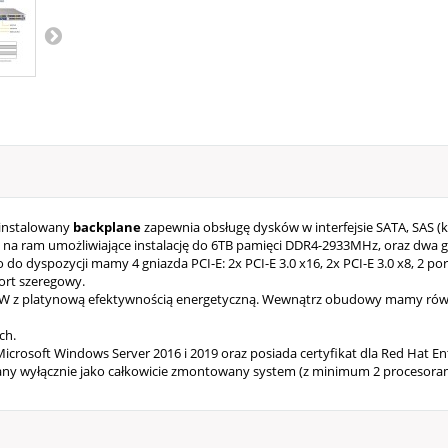
ainstalowany
backplane
zapewnia obsługę dysków w interfejsie SATA, SAS
y na ram umożliwiające instalację do 6TB pamięci DDR4-2933MHz, oraz dwa
wo do dyspozycji mamy 4 gniazda PCI-E: 2x PCI-E 3.0 x16, 2x PCI-E 3.0 x8, 2 
port szeregowy.
W z platynową efektywnością energetyczną. Wewnątrz obudowy mamy rów
ch.
icrosoft Windows Server 2016 i 2019 oraz posiada certyfikat dla Red Hat Ent
awany wyłącznie jako całkowicie zmontowany system (z minimum 2 procesora