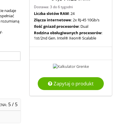
Dostawa: 3 do 6 tygodni
ie nadaje
Liczba slotów RAM
: 24
spełniać
Złącza internetowe
: 2x RJ-45 10Gb/s
e rozumianą
Ilość gniazd procesorów
: Dual
y.
Rodzina obsługiwanych procesorów
:
1st/2nd Gen. Intel® Xeon® Scalable
Zapytaj o produkt
5
/ 5
ENA: