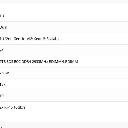
1U
Dual
1st/2nd Gen. Intel® Xeon® Scalable
24
6TB 3DS ECC DDR4-2933MHz RDIMM/LRDIMM
750W
Tak
10
2x RJ-45 10Gb/s