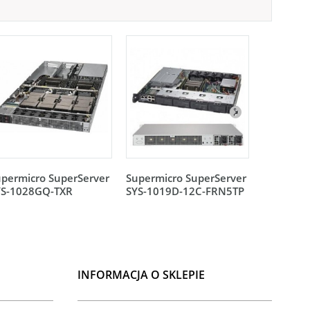
permicro SuperServer
Supermicro SuperServer
Supermic
YS-1028GQ-TXR
SYS-1019D-12C-FRN5TP
SYS-101
INFORMACJA O SKLEPIE