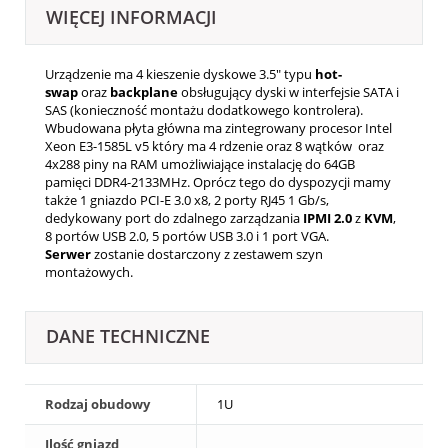
WIĘCEJ INFORMACJI
Urządzenie ma 4 kieszenie dyskowe 3.5" typu
hot-
swap
oraz
backplane
obsługujący dyski w interfejsie SATA i
SAS (konieczność montażu dodatkowego kontrolera).
Wbudowana płyta główna ma zintegrowany procesor Intel
Xeon E3-1585L v5 który ma 4 rdzenie oraz 8 wątków oraz
4x288 piny na RAM umożliwiające instalację do 64GB
pamięci DDR4-2133MHz. Oprócz tego do dyspozycji mamy
także 1 gniazdo PCI-E 3.0 x8, 2 porty RJ45 1 Gb/s,
dedykowany port do zdalnego zarządzania
IPMI
2.0
z
KVM
,
8 portów USB 2.0, 5 portów USB 3.0 i 1 port VGA.
Serwer
zostanie dostarczony z zestawem szyn
montażowych.
DANE TECHNICZNE
Rodzaj obudowy
1U
Ilość gniazd