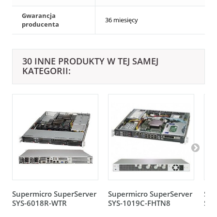
Gwarancja
36 miesięcy
producenta
30 INNE PRODUKTY W TEJ SAMEJ
KATEGORII:
Supermicro SuperServer
Supermicro SuperServer
Sup
SYS-6018R-WTR
SYS-1019C-FHTN8
SYS