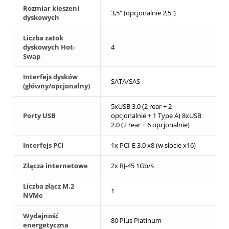
Rozmiar kieszeni
3,5" (opcjonalnie 2,5")
dyskowych
Liczba zatok
dyskowych Hot-
4
Swap
Interfejs dysków
SATA/SAS
(główny/opcjonalny)
5xUSB 3.0 (2 rear + 2
Porty USB
opcjonalnie + 1 Type A) 8xUSB
2.0 (2 rear + 6 opcjonalnie)
Interfejs PCI
1x PCI-E 3.0 x8 (w slocie x16)
Złącza internetowe
2x RJ-45 1Gb/s
Liczba złącz M.2
1
NVMe
Wydajność
80 Plus Platinum
energetyczna