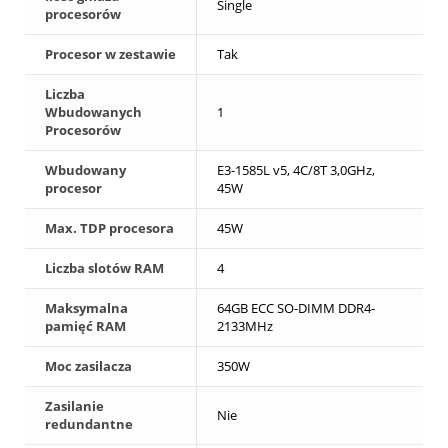
Single
procesorów
Procesor w zestawie
Tak
Liczba
Wbudowanych
1
Procesorów
Wbudowany
E3-1585L v5, 4C/8T 3,0GHz,
procesor
45W
Max. TDP procesora
45W
Liczba slotów RAM
4
Maksymalna
64GB ECC SO-DIMM DDR4-
pamięć RAM
2133MHz
Moc zasilacza
350W
Zasilanie
Nie
redundantne