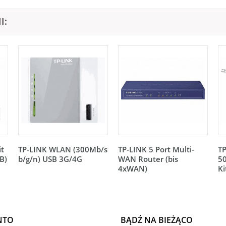
I:
t
TP-LINK WLAN (300Mb/s
TP-LINK 5 Port Multi-
TP
B)
b/g/n) USB 3G/4G
WAN Router (bis
5
4xWAN)
Ki
NTO
BĄDŹ NA BIEŻĄCO