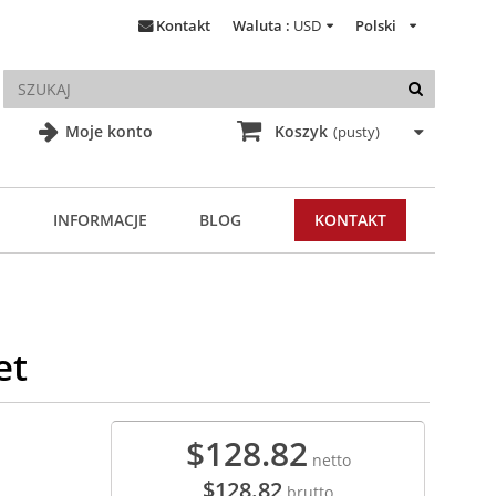
Kontakt
Waluta :
USD
Polski
Moje konto
Koszyk
(pusty)
INFORMACJE
BLOG
KONTAKT
et
$128.82
netto
$128.82
brutto