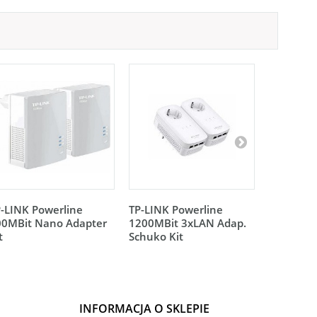
-LINK Powerline
TP-LINK Powerline
TP-LINK 
00MBit Nano Adapter
1200MBit 3xLAN Adap.
1200MBit
t
Schuko Kit
Schuko K
INFORMACJA O SKLEPIE