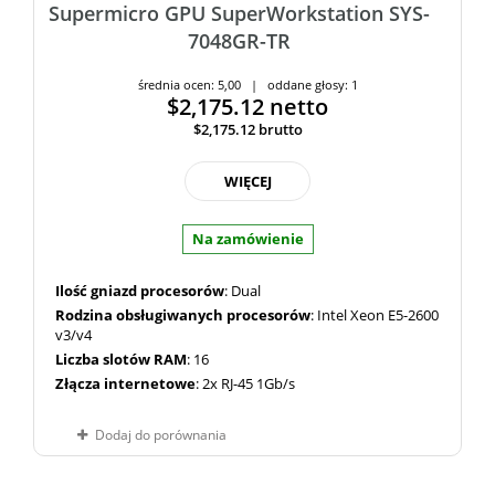
Supermicro GPU SuperWorkstation SYS-
7048GR-TR
średnia ocen: 5,00 | oddane głosy: 1
$2,175.12
netto
$2,175.12
brutto
WIĘCEJ
Na zamówienie
Ilość gniazd procesorów
: Dual
Rodzina obsługiwanych procesorów
: Intel Xeon E5-2600
v3/v4
Liczba slotów RAM
: 16
Złącza internetowe
: 2x RJ-45 1Gb/s
Dodaj do porównania