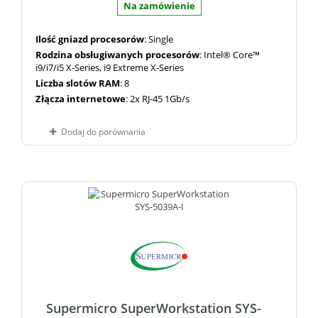
Na zamówienie
Ilość gniazd procesorów
: Single
Rodzina obsługiwanych procesorów
: Intel® Core™
i9/i7/i5 X-Series, i9 Extreme X-Series
Liczba slotów RAM
: 8
Złącza internetowe
: 2x RJ-45 1Gb/s
Dodaj do porównania
Supermicro SuperWorkstation SYS-