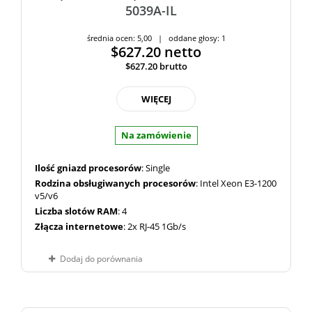
5039A-IL
średnia ocen: 5,00 | oddane głosy: 1
$627.20
netto
$627.20
brutto
WIĘCEJ
Na zamówienie
Ilość gniazd procesorów
: Single
Rodzina obsługiwanych procesorów
: Intel Xeon E3-1200
v5/v6
Liczba slotów RAM
: 4
Złącza internetowe
: 2x RJ-45 1Gb/s
Dodaj do porównania