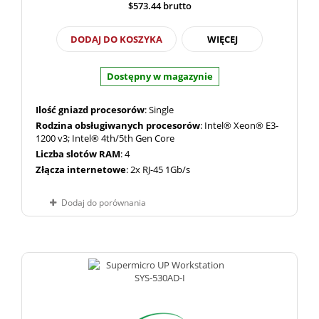
$573.44
brutto
DODAJ DO KOSZYKA
WIĘCEJ
Dostępny w magazynie
Ilość gniazd procesorów
: Single
Rodzina obsługiwanych procesorów
: Intel® Xeon® E3-
1200 v3; Intel® 4th/5th Gen Core
Liczba slotów RAM
: 4
Złącza internetowe
: 2x RJ-45 1Gb/s
Dodaj do porównania