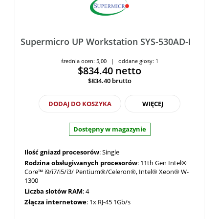
Supermicro UP Workstation SYS-530AD-I
średnia ocen: 5,00 | oddane głosy: 1
$834.40
netto
$834.40
brutto
DODAJ DO KOSZYKA
WIĘCEJ
Dostępny w magazynie
Ilość gniazd procesorów
: Single
Rodzina obsługiwanych procesorów
: 11th Gen Intel®
Core™ i9/i7/i5/i3/ Pentium®/Celeron®, Intel® Xeon® W-
1300
Liczba slotów RAM
: 4
Złącza internetowe
: 1x RJ-45 1Gb/s