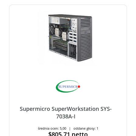
Supermicro SuperWorkstation SYS-
7038A-I
średnia ocen: 5,00 | oddane głosy: 1
$805.71
netto