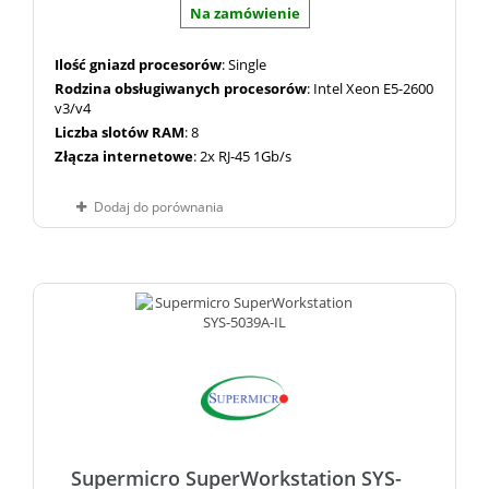
Na zamówienie
Ilość gniazd procesorów
: Single
Rodzina obsługiwanych procesorów
: Intel Xeon E5-2600
v3/v4
Liczba slotów RAM
: 8
Złącza internetowe
: 2x RJ-45 1Gb/s
Dodaj do porównania
Supermicro SuperWorkstation SYS-