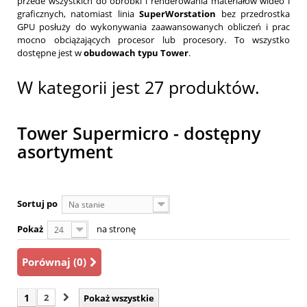
przede wszystkich do obróbki i renderowania materiałów wideo i
graficznych, natomiast linia
SuperWorstation
bez przedrostka
GPU posłuży do wykonywania zaawansowanych obliczeń i prac
mocno obciążających procesor lub procesory. To wszystko
dostępne jest w
obudowach typu Tower
.
W kategorii jest 27 produktów.
Tower Supermicro - dostępny
asortyment
Sortuj po
Na stanie
Pokaż
na stronę
24
Porównaj (
0
)
1
2
Pokaż wszystkie