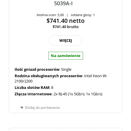
5039A-I
średnia ocen: 5,00 | oddane głosy: 1
$741.40
netto
$741.40
brutto
WIĘCEJ
Na zamówienie
Ilość gniazd procesorów
: Single
Rodzina obsługiwanych procesorów
: Intel Xeon W-
2100/2200
Liczba slotów RAM
: 8
Złącza internetowe
: 2x RJ-45 (1x 5Gb/s; 1x 1Gb/s)
Dodaj do porównania