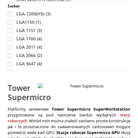
Socket
Intel Xeon E3-1200 v5/v6
(1)
LGA-1200(H5)
(3)
Intel Xeon E5-2600 v3/v4
(4)
LGA1150
(1)
Intel Xeon W-2100/2200
(1)
LGA 1151
(3)
Intel® Core™ i9/i7/i5 X-Series, i9 Extreme X-Series
(1)
LGA 1700
(4)
Intel® Xeon® E-2300
(1)
LGA 2011
(4)
Intel® Xeon® E3-1200 v3; Intel® 4th/5th Gen Core
(1)
LGA 2066
(2)
Intel® Xeon® W-2400
(1)
LGA 3647
(4)
LGA 4189 (P+)
(3)
LGA 4667 (E)
(2)
Tower
sWRX8 / SP3
(1)
Supermicro
Platformy serwerowe
Tower Supermicro SuperWorkstation
przygotowane są pod tworzenie bardzo wydajnych
stacji
roboczych
. Wśród nich można znaleźć zarówno proste konstrukcje
jak i te przeznaczone do zaawansowanych zastosowań mogące
pomieścić wiele kart GPU.
Stacje robocze Supermicro GPU
służą