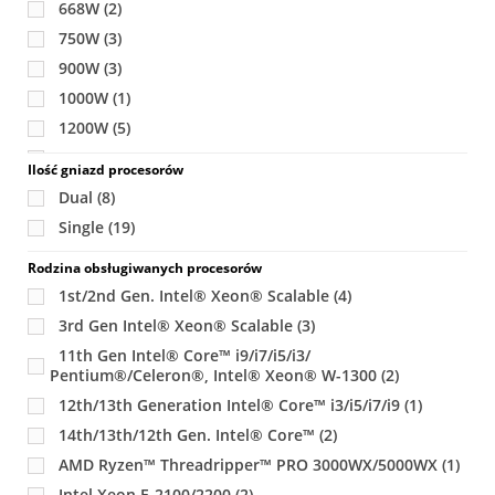
668W
(2)
750W
(3)
900W
(3)
1000W
(1)
1200W
(5)
2000W
(3)
Ilość gniazd procesorów
2200W
(3)
Dual
(8)
Single
(19)
Rodzina obsługiwanych procesorów
1st/2nd Gen. Intel® Xeon® Scalable
(4)
3rd Gen Intel® Xeon® Scalable
(3)
11th Gen Intel® Core™ i9/i7/i5/i3/
Pentium®/Celeron®, Intel® Xeon® W-1300
(2)
12th/13th Generation Intel® Core™ i3/i5/i7/i9
(1)
14th/13th/12th Gen. Intel® Core™
(2)
AMD Ryzen™ Threadripper™ PRO 3000WX/5000WX
(1)
Intel Xeon E-2100/2200
(2)