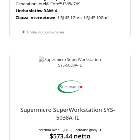
Generation Intel® Core™ i3/i5/i7/i9
Liczba slotów RAM
: 4
Złącza internetowe
: 1 RJ-45 1Gb/s; 1 RJ-45 10Gb/s
Dodaj do porównania
Supermicro SuperWorkstation SYS-
5038A-IL
średnia ocen: 5,00 | oddane głosy: 1
$573.44
netto