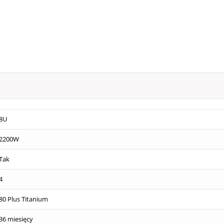
8U
2200W
Tak
4
80 Plus Titanium
36 miesięcy