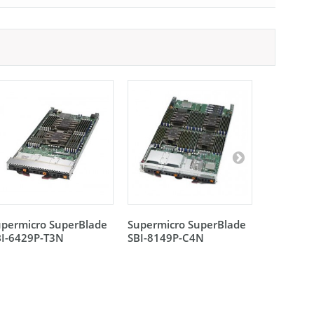
upermicro SuperBlade
Supermicro SuperBlade
Supermic
BI-6429P-T3N
SBI-8149P-C4N
SBI-8149