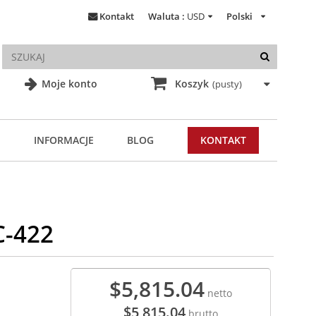
Kontakt
Waluta :
USD
Polski
Moje konto
Koszyk
(pusty)
INFORMACJE
BLOG
KONTAKT
C-422
$5,815.04
netto
$5,815.04
brutto