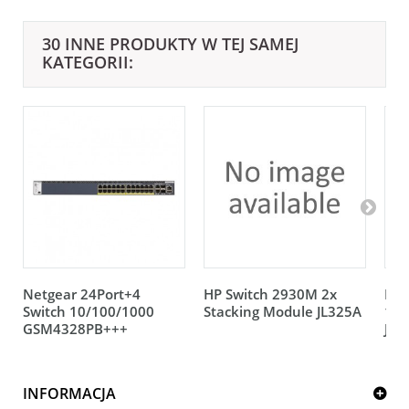
30 INNE PRODUKTY W TEJ SAMEJ
KATEGORII:
Netgear 24Port+4
HP Switch 2930M 2x
HP 
Switch 10/100/1000
Stacking Module JL325A
12V
GSM4328PB+++
JL0
INFORMACJA