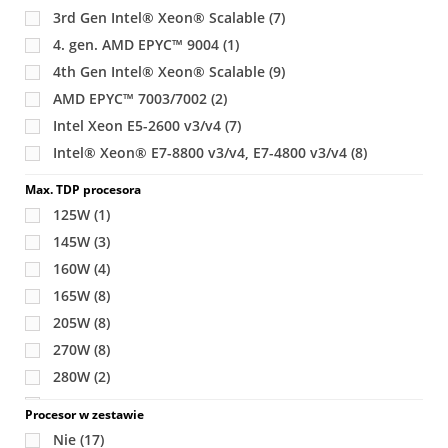
3rd Gen Intel® Xeon® Scalable
(7)
4. gen. AMD EPYC™ 9004
(1)
4th Gen Intel® Xeon® Scalable
(9)
AMD EPYC™ 7003/7002
(2)
Intel Xeon E5-2600 v3/v4
(7)
Intel® Xeon® E7-8800 v3/v4, E7-4800 v3/v4
(8)
Max. TDP procesora
125W
(1)
145W
(3)
160W
(4)
165W
(8)
205W
(8)
270W
(8)
280W
(2)
350W
(7)
Procesor w zestawie
360W
(1)
Nie
(17)