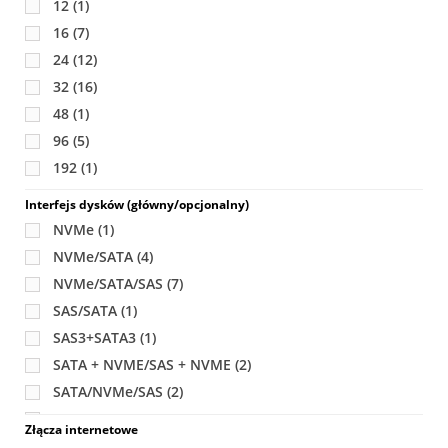
12
(1)
16
(7)
24
(12)
32
(16)
48
(1)
96
(5)
192
(1)
Interfejs dysków (główny/opcjonalny)
NVMe
(1)
NVMe/SATA
(4)
NVMe/SATA/SAS
(7)
SAS/SATA
(1)
SAS3+SATA3
(1)
SATA + NVME/SAS + NVME
(2)
SATA/NVMe/SAS
(2)
SATA/SAS
(17)
Złącza internetowe
SATA/SAS lub SAS + 2 NVMe
(3)