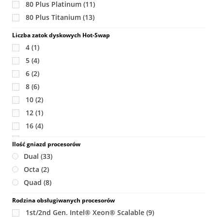
80 Plus Platinum
(11)
80 Plus Titanium
(13)
Liczba zatok dyskowych Hot-Swap
4
(1)
5
(4)
6
(2)
8
(6)
10
(2)
12
(1)
16
(4)
20
(1)
Ilość gniazd procesorów
22
(1)
Dual
(33)
24
(18)
Octa
(2)
36
(1)
Quad
(8)
Rodzina obsługiwanych procesorów
1st/2nd Gen. Intel® Xeon® Scalable
(9)