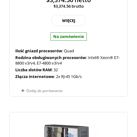
$3,374.56
brutto
WIĘCEJ
Na zamówienie
Ilość gniazd procesorów
: Quad
Rodzina obsługiwanych procesorów
: Intel® Xeon® E7-
8800 v3/v4, E7-4800 v3/v4
Liczba slotów RAM
: 32
Złącza internetowe
: 2x RJ-45 1Gb/s
Dodaj do porównania