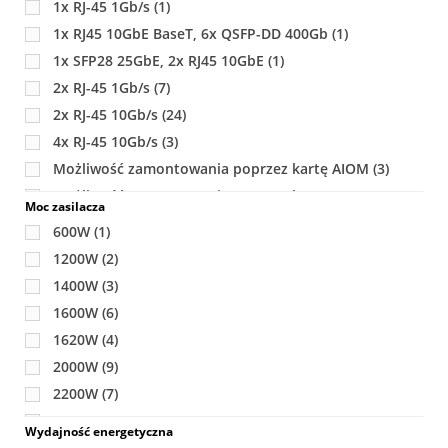
1x RJ-45 1Gb/s
(1)
SATA/SAS lub SAS + NVME
(3)
1x RJ45 10GbE BaseT, 6x QSFP-DD 400Gb
(1)
1x SFP28 25GbE, 2x RJ45 10GbE
(1)
2x RJ-45 1Gb/s
(7)
2x RJ-45 10Gb/s
(24)
4x RJ-45 10Gb/s
(3)
Możliwość zamontowania poprzez kartę AIOM
(3)
Możliwość zamontowania poprzez kartę SIOM
(1)
Moc zasilacza
600W
(1)
1200W
(2)
1400W
(3)
1600W
(6)
1620W
(4)
2000W
(9)
2200W
(7)
2700W
(3)
Wydajność energetyczna
3000W
(8)