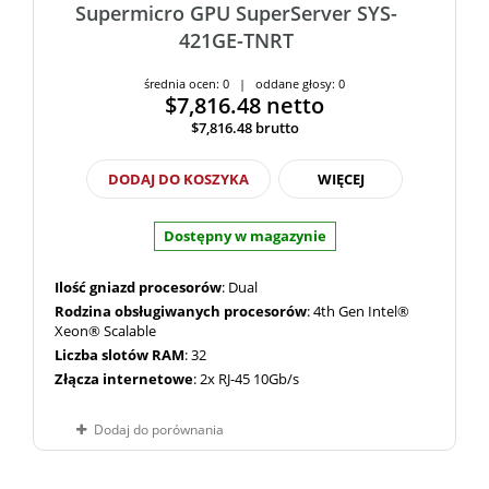
Supermicro GPU SuperServer SYS-
421GE-TNRT
średnia ocen: 0 | oddane głosy: 0
$7,816.48
netto
$7,816.48
brutto
DODAJ DO KOSZYKA
WIĘCEJ
Dostępny w magazynie
Ilość gniazd procesorów
: Dual
Rodzina obsługiwanych procesorów
: 4th Gen Intel®
Xeon® Scalable
Liczba slotów RAM
: 32
Złącza internetowe
: 2x RJ-45 10Gb/s
Dodaj do porównania