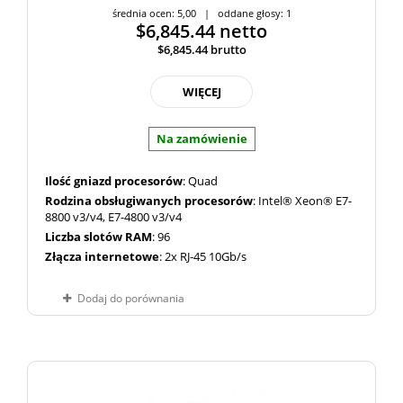
średnia ocen: 5,00 | oddane głosy: 1
$6,845.44
netto
$6,845.44
brutto
WIĘCEJ
Na zamówienie
Ilość gniazd procesorów
: Quad
Rodzina obsługiwanych procesorów
: Intel® Xeon® E7-
8800 v3/v4, E7-4800 v3/v4
Liczba slotów RAM
: 96
Złącza internetowe
: 2x RJ-45 10Gb/s
Dodaj do porównania