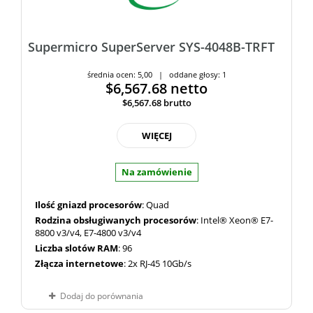
Supermicro SuperServer SYS-4048B-TRFT
średnia ocen: 5,00 | oddane głosy: 1
$6,567.68
netto
$6,567.68
brutto
WIĘCEJ
Na zamówienie
Ilość gniazd procesorów
: Quad
Rodzina obsługiwanych procesorów
: Intel® Xeon® E7-
8800 v3/v4, E7-4800 v3/v4
Liczba slotów RAM
: 96
Złącza internetowe
: 2x RJ-45 10Gb/s
Dodaj do porównania