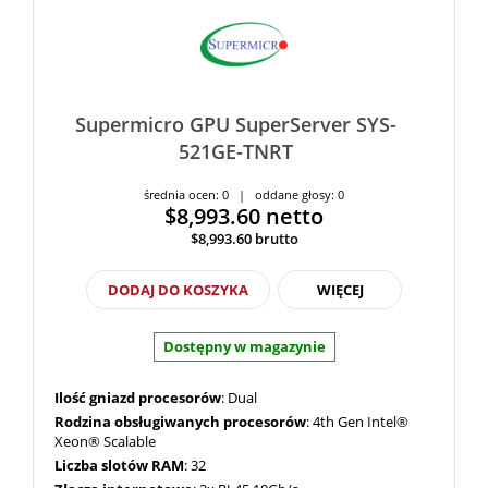
Supermicro GPU SuperServer SYS-
521GE-TNRT
średnia ocen: 0 | oddane głosy: 0
$8,993.60
netto
$8,993.60
brutto
DODAJ DO KOSZYKA
WIĘCEJ
Dostępny w magazynie
Ilość gniazd procesorów
: Dual
Rodzina obsługiwanych procesorów
: 4th Gen Intel®
Xeon® Scalable
Liczba slotów RAM
: 32