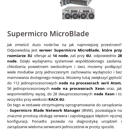
Supermicro MicroBlade
Jak zmieścić dużo node'ów na jak najmniejszej przestrzeni?
Odpowiedzią jest
serwer Supermicro MicroBlade, które przy
rozmiarze 3U
oferuje aż
14 node
, zaś przy
6U
, odpowiednio
28
node
. Dzięki wydajnemu systemowi współdzielonego zasilania,
chłodzenia powietrzem swobodnym i sieci, możemy podłączyć
wiele modułów przy jednoczesnym zachowaniu wydajności i bez
marnowania dostępnego miejsca. Możemy tutaj zwiększyć gęstość
do 112 jednoprocesorowych
node na procesorach serii Atom
,
56 jednoprocesorowych
node na procesorach Xeon
oraz, jak
wspomnieliśmy wyżej, do 28 dwuprocesorowych
node Xeon
i to
wszystko przy wielkości
RACK 6U
.
Do tego w zestawie otrzymujemy oprogramowanie do zarządzania
-
Supermicro Blade Network Manager
(BNM), pozwalające na
znacznie prostszą obsługę serwera i zapobiegające błędom ręcznej
konfiguracji. Ponadto pozwala na diagnostykę urządzeń i
zarządzanie wieloma serwerami jednocześnie w prosty sposób.