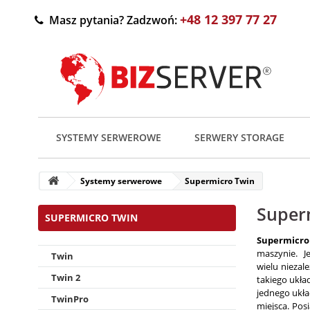
+48 12 397 77 27
Masz pytania? Zadzwoń:
SYSTEMY SERWEROWE
SERWERY STORAGE
Systemy serwerowe
Supermicro Twin
Super
SUPERMICRO TWIN
Supermicro
maszynie. J
Twin
wielu niezal
Twin 2
takiego ukła
jednego ukła
TwinPro
miejsca. Po