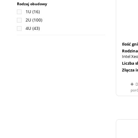
Rodzaj obudowy
1U
(16)
2U
(100)
4U
(43)
Ilość g
Rodzina
Intel Xe
Liczba 
Złącza 
D
por