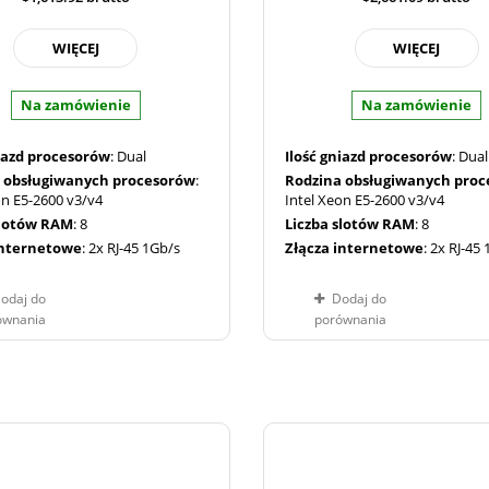
WIĘCEJ
WIĘCEJ
Na zamówienie
Na zamówienie
niazd procesorów
: Dual
Ilość gniazd procesorów
: Dual
 obsługiwanych procesorów
:
Rodzina obsługiwanych pro
on E5-2600 v3/v4
Intel Xeon E5-2600 v3/v4
slotów RAM
: 8
Liczba slotów RAM
: 8
internetowe
: 2x RJ-45 1Gb/s
Złącza internetowe
: 2x RJ-45
odaj do
Dodaj do
ównania
porównania