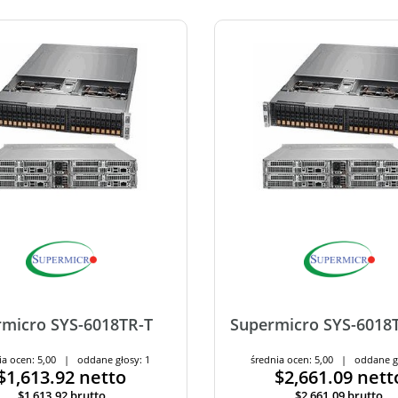
micro SYS-6018TR-T
Supermicro SYS-6018
ia ocen: 5,00 | oddane głosy: 1
średnia ocen: 5,00 | oddane g
$1,613.92
netto
$2,661.09
nett
$1,613.92
brutto
$2,661.09
brutto