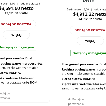
ia ocen: 5,00 | oddane głosy: 1
$3,691.60
netto
średnia ocen: 5,00 | oddane g
$3,691.60
brutto
$4,912.32
nett
$4,912.32
brutto
DODAJ DO KOSZYKA
DODAJ DO KOSZYKA
WIĘCEJ
WIĘCEJ
Dostępny w magazynie
Dostępny w magazyn
niazd procesorów
: Dual
 obsługiwanych procesorów
:
Ilość gniazd procesorów
: Dual
Gen. Intel® Xeon® Scalable
Rodzina obsługiwanych pro
slotów RAM
: 24
3rd Gen Intel® Xeon® Scalable
internetowe
: Możliwość
Liczba slotów RAM
: 20
wania poprzez kartę SIOM
Złącza internetowe
: Możliwo
zamontowania poprzez kartę 
odaj do
ównania
Dodaj do
porównania