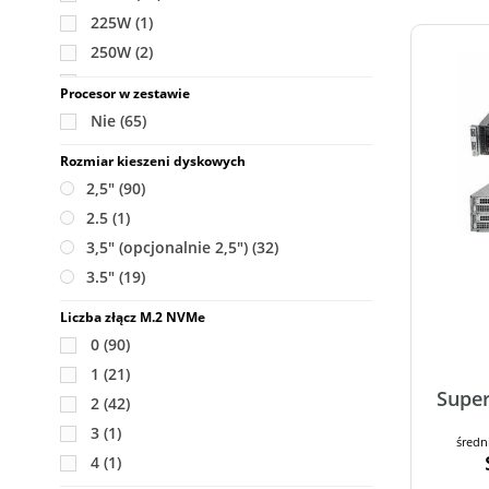
225W
(1)
250W
(2)
270W
(2)
Procesor w zestawie
280W
(3)
Nie
(65)
350W
(1)
Rozmiar kieszeni dyskowych
2,5"
(90)
2.5
(1)
3,5" (opcjonalnie 2,5")
(32)
3.5"
(19)
Liczba złącz M.2 NVMe
0
(90)
1
(21)
Super
2
(42)
3
(1)
średn
4
(1)