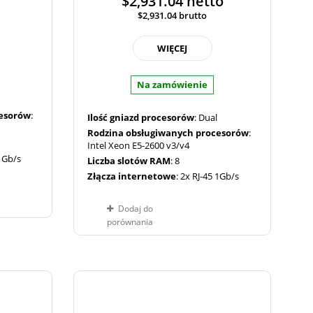
$2,931.04
netto
$2,931.04
brutto
WIĘCEJ
Na zamówienie
cesorów
:
Ilość gniazd procesorów
: Dual
Rodzina obsługiwanych procesorów
:
Intel Xeon E5-2600 v3/v4
 1Gb/s
Liczba slotów RAM
: 8
Złącza internetowe
: 2x RJ-45 1Gb/s
Dodaj do
porównania