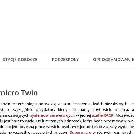
STACJE ROBOCZE
PODZESPOŁY
OPROGRAMOWANIE
micro Twin
 Twin
to technologia pozwalająca na umieszczenie dwóch niezależnych se
est to szczególnie przydatne, kiedy nie mamy zbyt wiele miejsca, 
eżnie działających
systemów serwerowych
w jednej
szafie RACK
. Możliwośc
du jest bardzo wiele. Od lustrzanych jednostek, które będą przejmowały prac
du, po jednoczesną pracę na wielu osobnych jednostek bez utraty wydajnoś
siadamy wszystkie rodzaje tych maszyn
Supermicro
w różnych rozmiarach