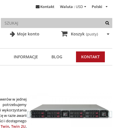
Kontakt
Waluta :
USD
Polski
Moje konto
Koszyk
(pusty)
INFORMACJE
BLOG
KONTAKT
rwerów w jednej
a potrzebujemy
i wykorzystania
ę w razie awarii
ci i dostępnego
:
Twin
,
Twin 2U
,