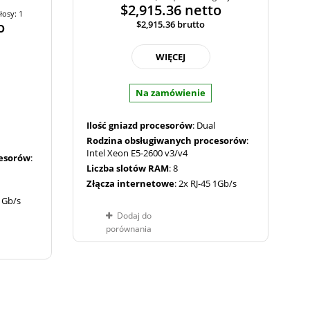
$2,915.36
netto
łosy: 1
o
$2,915.36
brutto
WIĘCEJ
Na zamówienie
Ilość gniazd procesorów
: Dual
Rodzina obsługiwanych procesorów
:
Intel Xeon E5-2600 v3/v4
cesorów
:
Liczba slotów RAM
: 8
Złącza internetowe
: 2x RJ-45 1Gb/s
 1Gb/s
Dodaj do
porównania