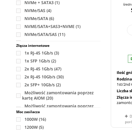
NVMe + SATA3
(1)
średn
NVMe/SAS
(4)
NVMe/SATA
(6)
NVME/SATA+SAS3+NVME
(1)
NVMe/SATA/SAS
(11)
SAS + SATA +4x NVMe
(10)
Złącza internetowe
SAS2+SATA
(5)
1x RJ-45 1Gb/s
(3)
SAS3+SATA3
(30)
1x SFP 1Gb/s
(2)
SAS3+SATA3/2x2,5" NVMe
(4)
2x RJ-45 1Gb/s
(47)
Ilość g
SATA
(27)
2x RJ-45 10Gb/s
(30)
Rodzina
SATA + NVME/SAS + NVME
(2)
1st/2nd 
2x SFP+ 10Gb/s
(2)
SATA/NVMe/SAS
(2)
Liczba 
Możliwość zamontowania poprzez
Złącza 
kartę AIOM
SATA/SAS
(23)
(20)
zamonto
SATA/SAS/NVMe
Możliwość zamontowania poprzez
(1)
kartę SIOM
(39)
Moc zasilacza
SATA/SAS lub SAS + 2 NVMe
(5)
D
Możliwość zamontowania poprzez
1000W
(16)
SATA3
(4)
por
moduł IO
(2)
1200W
(5)