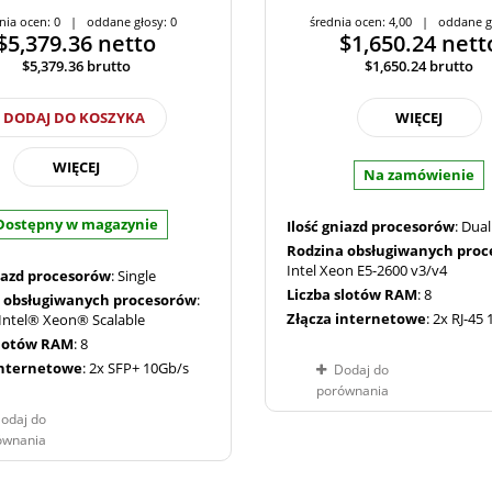
nia ocen: 0 | oddane głosy: 0
średnia ocen: 4,00 | oddane g
$5,379.36
netto
$1,650.24
nett
$5,379.36
brutto
$1,650.24
brutto
DODAJ DO KOSZYKA
WIĘCEJ
WIĘCEJ
Na zamówienie
Dostępny w magazynie
Ilość gniazd procesorów
: Dual
Rodzina obsługiwanych pro
Intel Xeon E5-2600 v3/v4
niazd procesorów
: Single
Liczba slotów RAM
: 8
 obsługiwanych procesorów
:
Złącza internetowe
: 2x RJ-45
Intel® Xeon® Scalable
slotów RAM
: 8
internetowe
: 2x SFP+ 10Gb/s
Dodaj do
porównania
odaj do
ównania