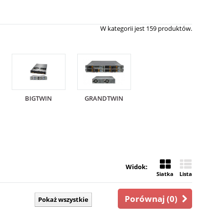
W kategorii jest 159 produktów.
BIGTWIN
GRANDTWIN
Widok:
Siatka
Lista
Porównaj (
0
)
Pokaż wszystkie