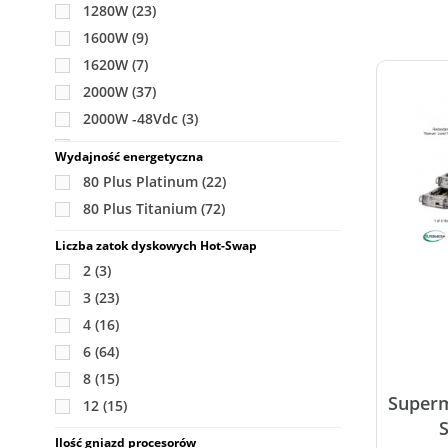
1280W
(23)
1600W
(9)
1620W
(7)
2000W
(37)
2000W -48Vdc
(3)
2200W
(48)
Wydajność energetyczna
2600W
(6)
80 Plus Platinum
(22)
3000W
(5)
80 Plus Titanium
(72)
Liczba zatok dyskowych Hot-Swap
2
(3)
3
(23)
4
(16)
6
(64)
8
(15)
Superm
12
(15)
Ilość gniazd procesorów