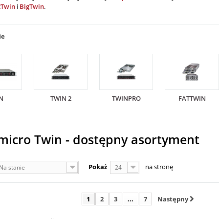
tTwin
i
BigTwin
.
ie
N
TWIN 2
TWINPRO
FATTWIN
micro Twin - dostępny asortyment
Pokaż
na stronę
Na stanie
24
1
2
3
...
7
Następny