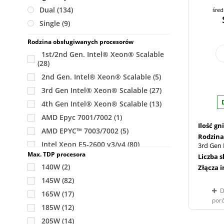
Dual
(134)
śred
Single
(9)
Rodzina obsługiwanych procesorów
1st/2nd Gen. Intel® Xeon® Scalable
(28)
2nd Gen. Intel® Xeon® Scalable
(5)
3rd Gen Intel® Xeon® Scalable
(27)
4th Gen Intel® Xeon® Scalable
(13)
AMD Epyc 7001/7002
(1)
Ilość g
AMD EPYC™ 7003/7002
(5)
Rodzina
Intel Xeon E5-2600 v3/v4
(80)
3rd Gen 
Max. TDP procesora
Liczba 
140W
(2)
Złącza 
145W
(82)
D
165W
(17)
por
185W
(12)
205W
(14)