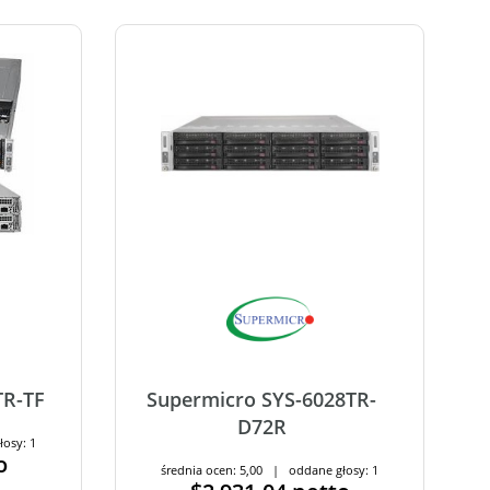
TR-TF
Supermicro SYS-6028TR-
D72R
łosy: 1
o
średnia ocen: 5,00 | oddane głosy: 1