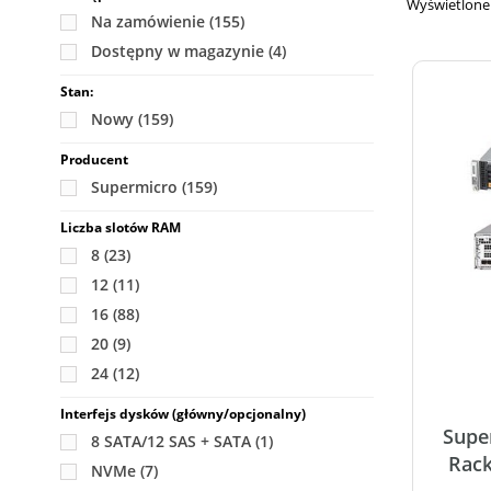
Wyświetlone 1
Na zamówienie
(155)
Dostępny w magazynie
(4)
Stan:
Nowy
(159)
Producent
Supermicro
(159)
Liczba slotów RAM
8
(23)
12
(11)
16
(88)
20
(9)
24
(12)
Interfejs dysków (główny/opcjonalny)
Supe
8 SATA/12 SAS + SATA
(1)
Rac
NVMe
(7)