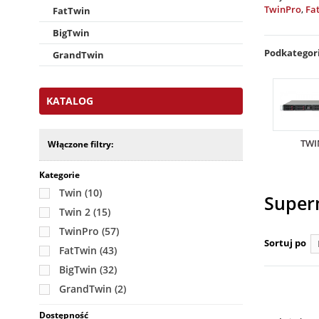
TwinPro
,
Fa
FatTwin
BigTwin
Podkategor
GrandTwin
KATALOG
TWI
Włączone filtry:
Kategorie
Twin
(10)
Super
Twin 2
(15)
TwinPro
(57)
Sortuj po
FatTwin
(43)
BigTwin
(32)
GrandTwin
(2)
Dostępność