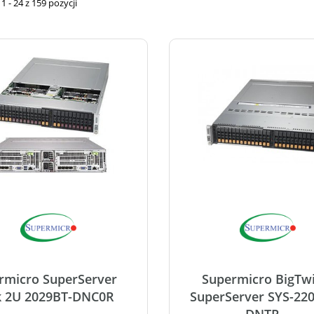
 - 24 z 159 pozycji
rmicro SuperServer
Supermicro BigTw
k 2U 2029BT-DNC0R
SuperServer SYS-22
DNTR