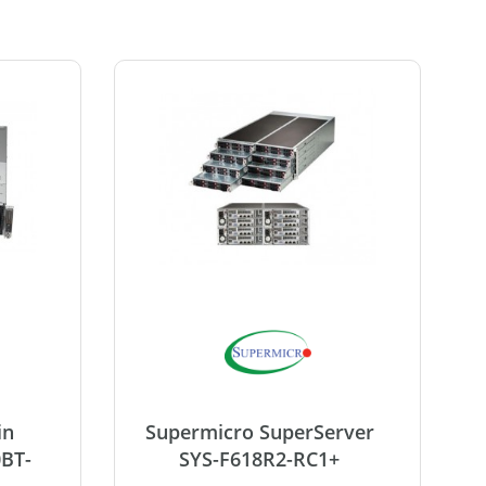
in
Supermicro SuperServer
0BT-
SYS-F618R2-RC1+