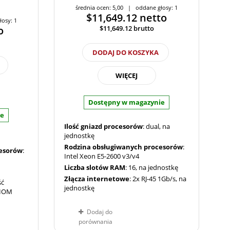
średnia ocen: 5,00 | oddane głosy: 1
$11,649.12
netto
łosy: 1
o
$11,649.12
brutto
DODAJ DO KOSZYKA
WIĘCEJ
Dostępny w magazynie
ie
Ilość gniazd procesorów
: dual, na
jednostkę
Rodzina obsługiwanych procesorów
:
cesorów
:
Intel Xeon E5-2600 v3/v4
Liczba slotów RAM
: 16, na jednostkę
Złącza internetowe
: 2x RJ-45 1Gb/s, na
ść
jednostkę
AIOM
Dodaj do
porównania