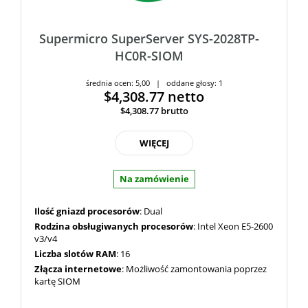
Supermicro SuperServer SYS-2028TP-
HC0R-SIOM
średnia ocen: 5,00 | oddane głosy: 1
$4,308.77
netto
$4,308.77
brutto
WIĘCEJ
Na zamówienie
Ilość gniazd procesorów
: Dual
Rodzina obsługiwanych procesorów
: Intel Xeon E5-2600
v3/v4
Liczba slotów RAM
: 16
Złącza internetowe
: Możliwość zamontowania poprzez
kartę SIOM