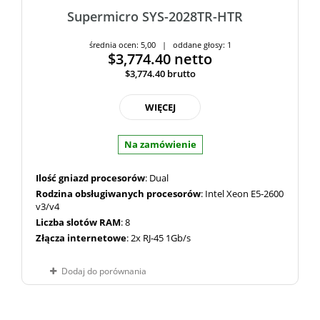
Supermicro SYS-2028TR-HTR
średnia ocen: 5,00 | oddane głosy: 1
$3,774.40
netto
$3,774.40
brutto
WIĘCEJ
Na zamówienie
Ilość gniazd procesorów
: Dual
Rodzina obsługiwanych procesorów
: Intel Xeon E5-2600
v3/v4
Liczba slotów RAM
: 8
Złącza internetowe
: 2x RJ-45 1Gb/s
Dodaj do porównania