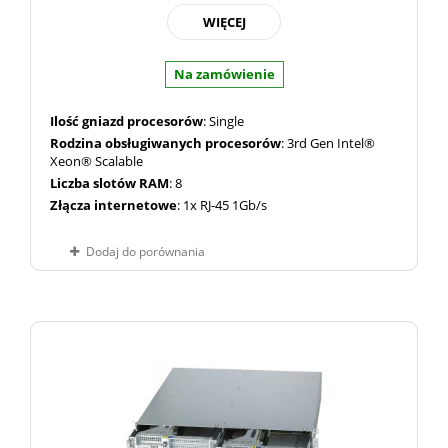
WIĘCEJ
Na zamówienie
Ilość gniazd procesorów
: Single
Rodzina obsługiwanych procesorów
: 3rd Gen Intel®
Xeon® Scalable
Liczba slotów RAM
: 8
Złącza internetowe
: 1x RJ-45 1Gb/s
Dodaj do porównania