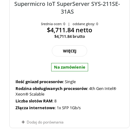
Supermicro IoT SuperServer SYS-211SE-
31AS
średnia ocen: 0 | oddane głosy: 0
$4,711.84
netto
$4,711.84
brutto
WIĘCEJ
Na zamówienie
Ilość gniazd procesorów
: Single
Rodzina obsługiwanych procesorów
: 4th Gen Intel®
Xeon® Scalable
Liczba slotów RAM
: 8
Złącza internetowe
: 1x SFP 1Gb/s
Dodaj do porównania