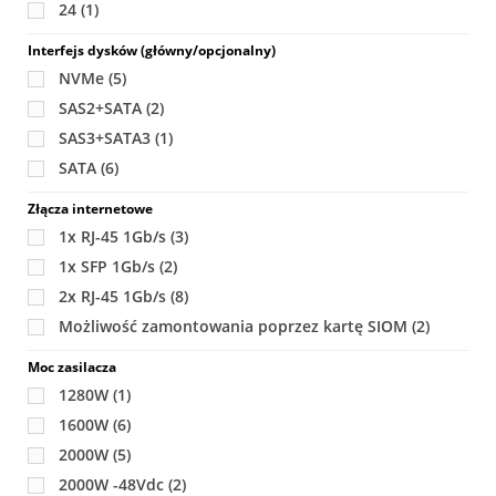
24
(1)
Interfejs dysków (główny/opcjonalny)
NVMe
(5)
SAS2+SATA
(2)
SAS3+SATA3
(1)
SATA
(6)
Złącza internetowe
1x RJ-45 1Gb/s
(3)
1x SFP 1Gb/s
(2)
2x RJ-45 1Gb/s
(8)
Możliwość zamontowania poprzez kartę SIOM
(2)
Moc zasilacza
1280W
(1)
1600W
(6)
2000W
(5)
2000W -48Vdc
(2)