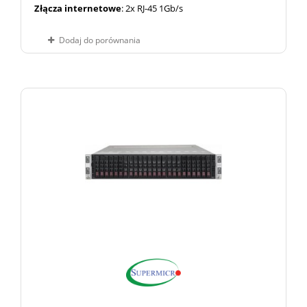
Złącza internetowe
: 2x RJ-45 1Gb/s
Dodaj do porównania