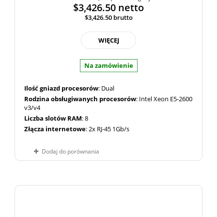
$3,426.50
netto
$3,426.50
brutto
WIĘCEJ
Na zamówienie
Ilość gniazd procesorów
: Dual
Rodzina obsługiwanych procesorów
: Intel Xeon E5-2600
v3/v4
Liczba slotów RAM
: 8
Złącza internetowe
: 2x RJ-45 1Gb/s
Dodaj do porównania