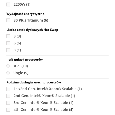
2200W
(1)
Wydajność energetyczna
80 Plus Titanium
(6)
Liczba zatok dyskowych Hot-Swap
3
(3)
6
(6)
8
(1)
Ilość gniazd procesorów
Dual
(10)
Single
(5)
Rodzina obsługiwanych procesorów
1st/2nd Gen. Intel® Xeon® Scalable
(1)
2nd Gen. Intel® Xeon® Scalable
(1)
3rd Gen Intel® Xeon® Scalable
(1)
4th Gen Intel® Xeon® Scalable
(4)