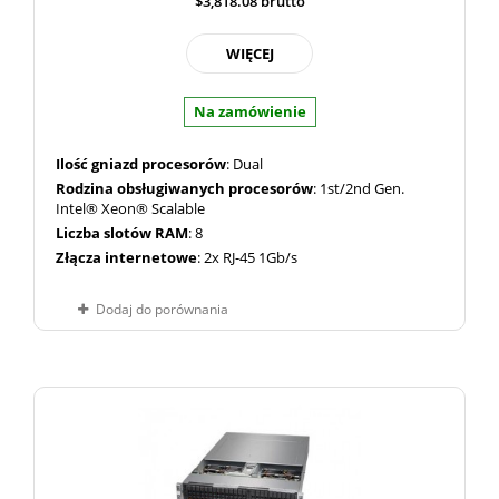
$3,818.08
brutto
WIĘCEJ
Na zamówienie
Ilość gniazd procesorów
: Dual
Rodzina obsługiwanych procesorów
: 1st/2nd Gen.
Intel® Xeon® Scalable
Liczba slotów RAM
: 8
Złącza internetowe
: 2x RJ-45 1Gb/s
Dodaj do porównania