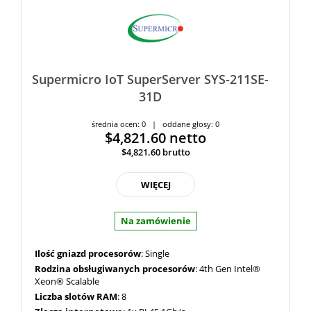
Supermicro IoT SuperServer SYS-211SE-
31D
średnia ocen: 0 | oddane głosy: 0
$4,821.60
netto
$4,821.60
brutto
WIĘCEJ
Na zamówienie
Ilość gniazd procesorów
: Single
Rodzina obsługiwanych procesorów
: 4th Gen Intel®
Xeon® Scalable
Liczba slotów RAM
: 8