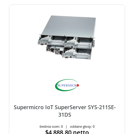
Supermicro IoT SuperServer SYS-211SE-
31DS
średnia ocen: 0 | oddane głosy: 0
$4,888.80
netto