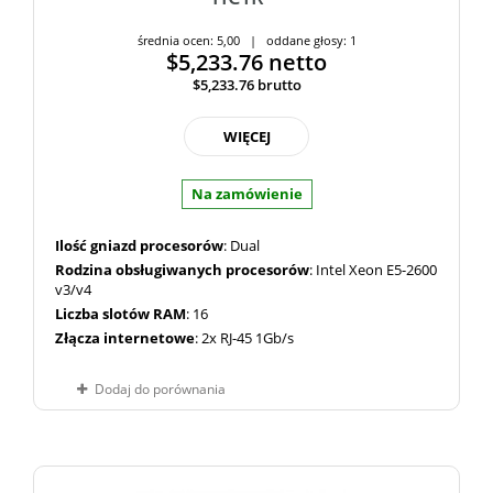
średnia ocen: 5,00 | oddane głosy: 1
$5,233.76
netto
$5,233.76
brutto
WIĘCEJ
Na zamówienie
Ilość gniazd procesorów
: Dual
Rodzina obsługiwanych procesorów
: Intel Xeon E5-2600
v3/v4
Liczba slotów RAM
: 16
Złącza internetowe
: 2x RJ-45 1Gb/s
Dodaj do porównania