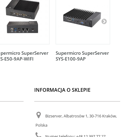
permicro SuperServer
Supermicro SuperServer
Supermic
S-E50-9AP-WIFI
SYS-E100-9AP
SYS-E50-
INFORMACJA O SKLEPIE
Bizserver, Albatrosów 1, 30-716 Kraków,
Polska
Numer telefonu:
+48 12 397 77 27