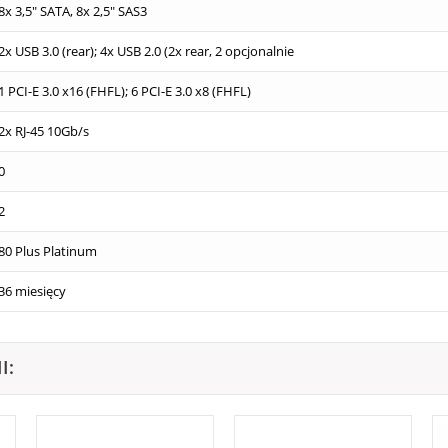
8x 3,5" SATA, 8x 2,5" SAS3
2x USB 3.0 (rear); 4x USB 2.0 (2x rear, 2 opcjonalnie
1 PCI-E 3.0 x16 (FHFL); 6 PCI-E 3.0 x8 (FHFL)
2x RJ-45 10Gb/s
0
2
80 Plus Platinum
36 miesięcy
I: