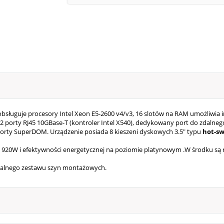
 obsługuje procesory Intel Xeon E5-2600 v4/v3, 16 slotów na RAM umożliwi
, 2 porty RJ45 10GBase-T (kontroler Intel X540), dedykowany port do zdalne
 2 porty SuperDOM.
Urządzenie posiada 8 kieszeni dyskowych 3.5" typu
hot-s
20W i efektywności energetycznej na poziomie platynowym .W środku są r
alnego zestawu szyn montażowych.