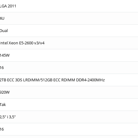
LGA 2011
4U
Dual
Intel Xeon E5-2600 v3/v4
145W
16
2TB ECC 3DS LRDIMM/512GB ECC RDIMM DDR4-2400MHz
920W
Tak
2,5" i 3,5"
16