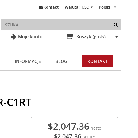
Kontakt
Waluta :
USD
Polski
Moje konto
Koszyk
(pusty)
INFORMACJE
BLOG
KONTAKT
R-C1RT
$2,047.36
netto
$2,047.36
brutto