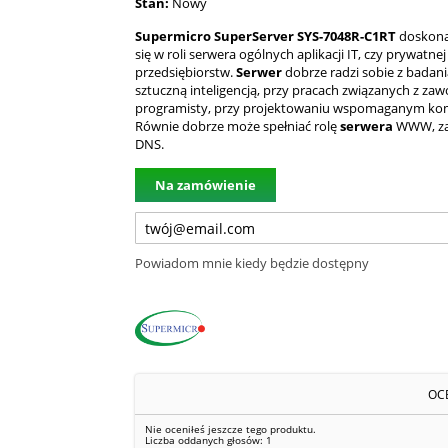
Stan:
Nowy
Supermicro SuperServer SYS-7048R-C1RT
doskona
się w roli serwera ogólnych aplikacji IT, czy prywatne
przedsiębiorstw.
Serwer
dobrze radzi sobie z badan
sztuczną inteligencją, przy pracach związanych z z
programisty, przy projektowaniu wspomaganym k
Równie dobrze może spełniać rolę
serwera
WWW, za
DNS.
Na zamówienie
Powiadom mnie kiedy będzie dostępny
OC
Nie oceniłeś jeszcze tego produktu.
Liczba oddanych głosów:
1