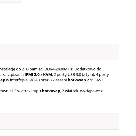
a instalację do 2TB pamięci DDR4-2400MHz. Dodatkowo do
go zarządzania
IPMI 2.0
z
KVM
, 2 porty USB 3.0 (z tyłu), 4 porty
wap
w interfejsie SATA3 oraz 8 kieszeni
hot-swap
2.5" SAS3
ównież 3 wiatraki typu
hot-swap
,
2 wiatraki wyciągowe z