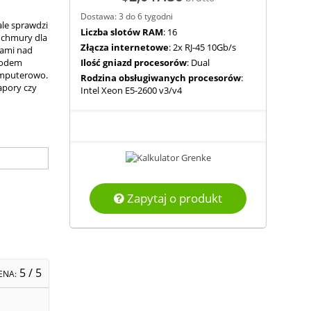
Dostawa: 3 do 6 tygodni
le sprawdzi
Liczba slotów RAM
: 16
j chmury dla
Złącza internetowe
: 2x RJ-45 10Gb/s
iami nad
awodem
Ilość gniazd procesorów
: Dual
omputerowo.
Rodzina obsługiwanych procesorów
:
pory czy
Intel Xeon E5-2600 v3/v4
Zapytaj o produkt
5
/ 5
ENA: