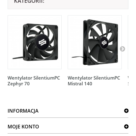
KATEGORII:
Wentylator SilentiumPC
Wentylator SilentiumPC
Wen
Zephyr 70
Mistral 140
Sig
INFORMACJA
MOJE KONTO