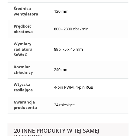
Średnica
120 mm
wentylatora
Prędkość
800 - 2300 obr./min.
obrotowa
Wymiary
radiatora
89 x 75 x 45 mm
SxWxG
Rozmiar
240 mm
chłodnicy
Wtyczka
4-pin PWM, 4-pin RGB
zasilająca
Gwarancja
24 miesiące
producenta
20 INNE PRODUKTY W TEJ SAMEJ