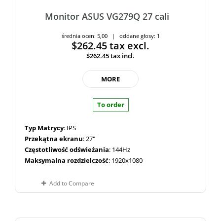
Monitor ASUS VG279Q 27 cali
średnia ocen: 5,00 | oddane głosy: 1
$262.45
tax excl.
$262.45
tax incl.
MORE
To order
Typ Matrycy
: IPS
Przekątna ekranu
: 27"
Częstotliwość odświeżania
: 144Hz
Maksymalna rozdzielczość
: 1920x1080
Add to Compare