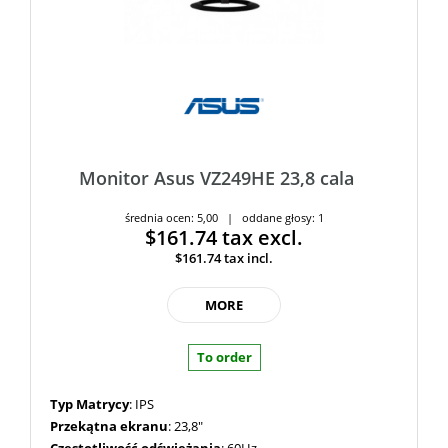
Monitor Asus VZ249HE 23,8 cala
średnia ocen: 5,00 | oddane głosy: 1
$161.74
tax excl.
$161.74
tax incl.
MORE
To order
Typ Matrycy
: IPS
Przekątna ekranu
: 23,8"