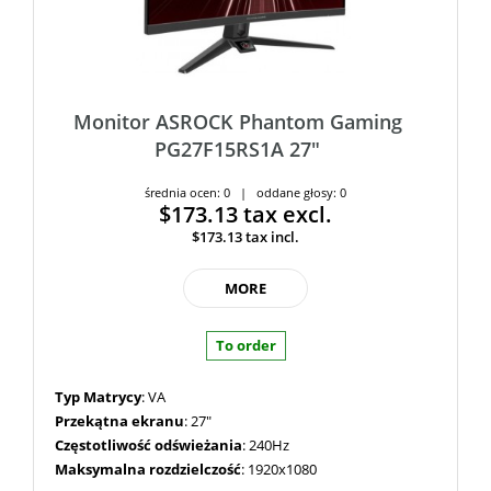
Monitor ASROCK Phantom Gaming
PG27F15RS1A 27"
średnia ocen: 0 | oddane głosy: 0
$173.13
tax excl.
$173.13
tax incl.
MORE
To order
Typ Matrycy
: VA
Przekątna ekranu
: 27"
Częstotliwość odświeżania
: 240Hz
Maksymalna rozdzielczość
: 1920x1080