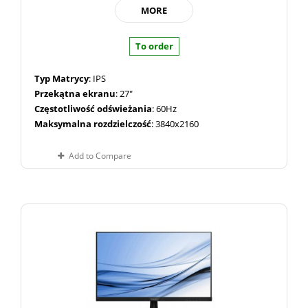
MORE
To order
Typ Matrycy
: IPS
Przekątna ekranu
: 27"
Częstotliwość odświeżania
: 60Hz
Maksymalna rozdzielczość
: 3840x2160
Add to Compare