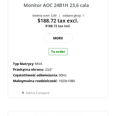
Monitor AOC 24B1H 23,6 cala
średnia ocen: 5,00 | oddane głosy: 1
$188.72
tax excl.
$188.72
tax incl.
MORE
To order
Typ Matrycy
: MVA
Przekątna ekranu
: 23,6"
Częstotliwość odświeżania
: 60Hz
Maksymalna rozdzielczość
: 1920x1080
Add to Compare