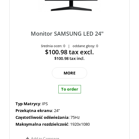
Monitor SAMSUNG LED 24"
średnia ocen: 0 | oddane głosy: 0
$100.98
tax excl.
$100.98
tax incl.
MORE
To order
Typ Matrycy
: IPS
Przekątna ekranu
: 24"
Częstotliwość odświeżania
: 75Hz
Maksymalna rozdzielczość
: 1920x1080
Add to Compare