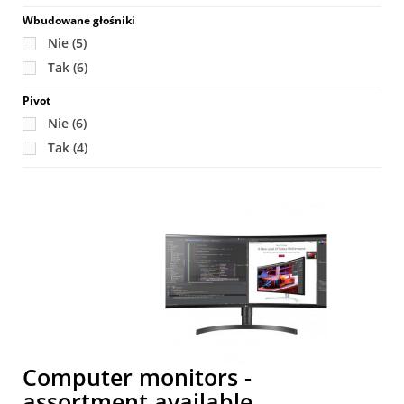
Wbudowane głośniki
Nie
(5)
Tak
(6)
Pivot
Nie
(6)
Tak
(4)
T
a
1
pr
Computer monitors -
assortment available