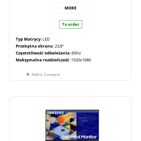
MORE
To order
Typ Matrycy
: LED
Przekątna ekranu
: 23,8"
Częstotliwość odświeżania
: 60Hz
Maksymalna rozdzielczość
: 1920x1080
Add to Compare