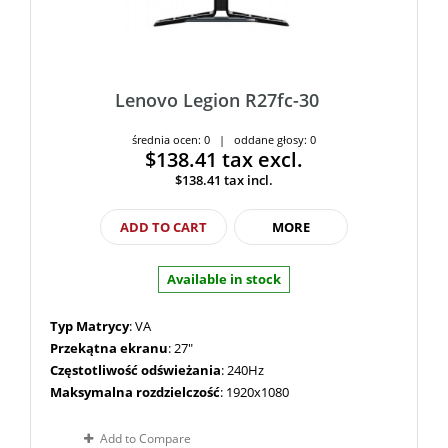
Lenovo Legion R27fc-30
średnia ocen: 0 | oddane głosy: 0
$138.41
tax excl.
$138.41
tax incl.
ADD TO CART
MORE
Available in stock
Typ Matrycy
: VA
Przekątna ekranu
: 27"
Częstotliwość odświeżania
: 240Hz
Maksymalna rozdzielczość
: 1920x1080
Add to Compare