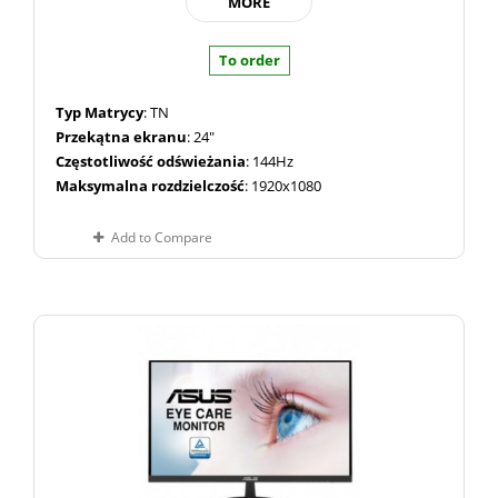
MORE
To order
Typ Matrycy
: TN
Przekątna ekranu
: 24"
Częstotliwość odświeżania
: 144Hz
Maksymalna rozdzielczość
: 1920x1080
Add to Compare