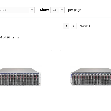
Show
per page
stock
24
1
2
Next
4 of 26 items