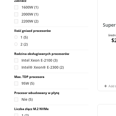
Zasilacz
1600W
(1)
2000W
(1)
2200W
(2)
Super
Ilość gniazd procesorów
średn
1
(5)
$
2
(2)
Rodzina obsługiwanych procesorów
Intel Xeon E-2100
(3)
Intel® Xeon® E-2300
(2)
Max. TDP procesora
95W
(5)
Add 
Procesor wbudowany w płytę
Nie
(5)
Liczba złącz M.2 NVMe
1
(2)