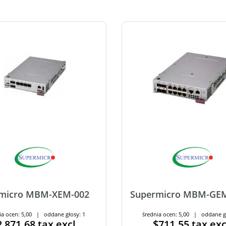
micro MBM-XEM-002
Supermicro MBM-GE
ia ocen: 5,00 | oddane głosy: 1
średnia ocen: 5,00 | oddane g
2,871.68
tax excl.
$711.55
tax exc