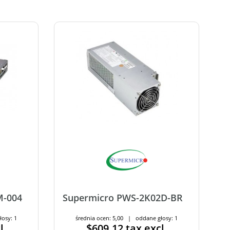
M-004
Supermicro PWS-2K02D-BR
łosy: 1
średnia ocen: 5,00 | oddane głosy: 1
l.
$609.12
tax excl.