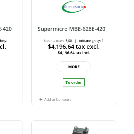
E-420
Supermicro MBE-628E-420
łosy: 1
średnia ocen: 5,00 | oddane głosy: 1
cl.
$4,196.64
tax excl.
$4,196.64
tax incl.
MORE
To order
Add to Compare