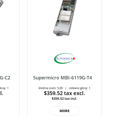
9G-C2
Supermicro MBI-6119G-T4
łosy: 1
średnia ocen: 5,00 | oddane głosy: 1
l.
$359.52
tax excl.
$359.52
tax incl.
MORE