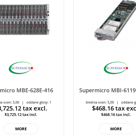
micro MBE-628E-416
Supermicro MBI-611
ia ocen: 5,00 | oddane głosy: 1
średnia ocen: 5,00 | oddane g
3,725.12
tax excl.
$468.16
tax exc
$3,725.12
tax incl.
$468.16
tax incl.
MORE
MORE