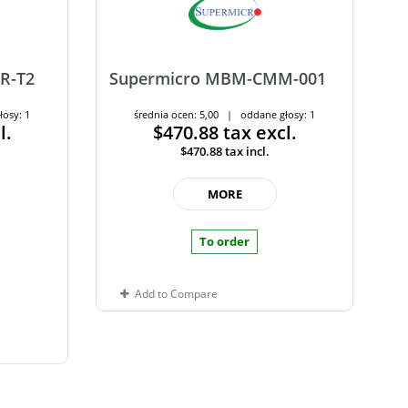
R-T2
Supermicro MBM-CMM-001
łosy: 1
średnia ocen: 5,00 | oddane głosy: 1
l.
$470.88
tax excl.
$470.88
tax incl.
MORE
To order
Add to Compare