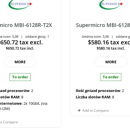
micro MBI-6128R-T2X
Supermicro MBI-6128
ia ocen: 5,00 | oddane głosy: 1
średnia ocen: 5,00 | oddane g
$650.72
tax excl.
$580.16
tax exc
$650.72
tax incl.
$580.16
tax incl.
MORE
MORE
To order
To order
niazd procesorów
: 2
Ilość gniazd procesorów
: 2
slotów RAM
: 8
Liczba slotów RAM
: 8
internetowe
: 2x 10GbE, (via
-I2M)
Add to Compare
to Compare