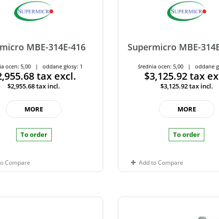
micro MBE-314E-416
Supermicro MBE-314
ia ocen: 5,00 | oddane głosy: 1
średnia ocen: 5,00 | oddane g
2,955.68
tax excl.
$3,125.92
tax ex
$2,955.68
tax incl.
$3,125.92
tax incl.
MORE
MORE
To order
To order
to Compare
Add to Compare