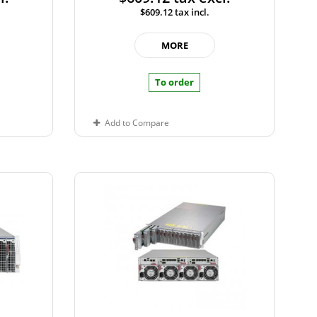
$609.12
tax incl.
MORE
To order
Add to Compare