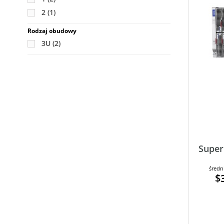
2
(1)
Rodzaj obudowy
3U
(2)
Super
średn
$