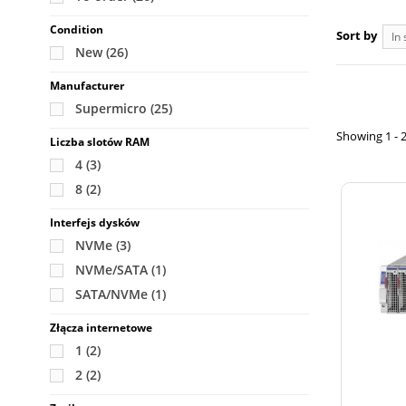
Condition
Sort by
In 
New
(26)
Manufacturer
Supermicro
(25)
Showing 1 - 2
Liczba slotów RAM
4
(3)
8
(2)
Interfejs dysków
NVMe
(3)
NVMe/SATA
(1)
SATA/NVMe
(1)
Złącza internetowe
1
(2)
2
(2)