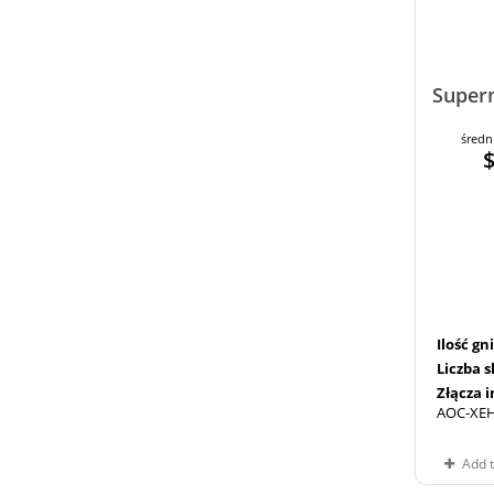
Super
średn
Ilość g
Liczba 
Złącza 
AOC-XEH
Add 