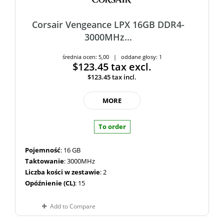
Corsair Vengeance LPX 16GB DDR4-
3000MHz...
średnia ocen: 5,00 | oddane głosy: 1
$123.45
tax excl.
$123.45
tax incl.
MORE
To order
Pojemność
: 16 GB
Taktowanie
: 3000MHz
Liczba kości w zestawie
: 2
Opóźnienie (CL)
: 15
Add to Compare