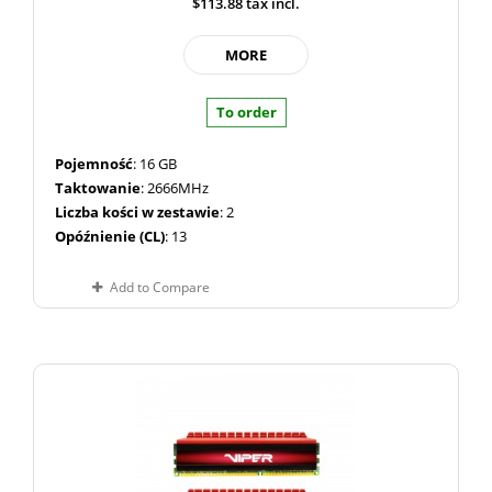
$113.88
tax incl.
MORE
To order
Pojemność
: 16 GB
Taktowanie
: 2666MHz
Liczba kości w zestawie
: 2
Opóźnienie (CL)
: 13
Add to Compare