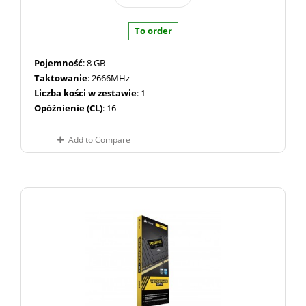
To order
Pojemność
: 8 GB
Taktowanie
: 2666MHz
Liczba kości w zestawie
: 1
Opóźnienie (CL)
: 16
Add to Compare