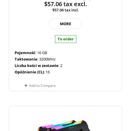
$57.06
tax excl.
$57.06
tax incl.
MORE
To order
Pojemność
: 16 GB
Taktowanie
: 3200MHz
Liczba kości w zestawie
: 2
Opóźnienie (CL)
: 16
Add to Compare