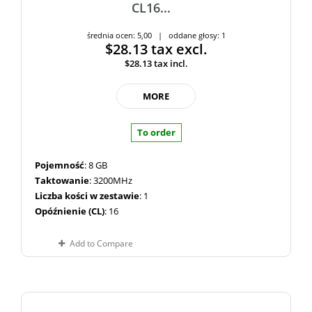
CL16...
średnia ocen: 5,00 | oddane głosy: 1
$28.13
tax excl.
$28.13
tax incl.
MORE
To order
Pojemność
: 8 GB
Taktowanie
: 3200MHz
Liczba kości w zestawie
: 1
Opóźnienie (CL)
: 16
Add to Compare