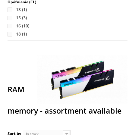
Opóźnienie (CL)
13
(1)
15
(3)
16
(10)
18
(1)
T
a
1
pr
RAM
memory - assortment available
Sort by
In stock