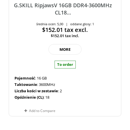
G.SKILL RipjawsV 16GB DDR4-3600MHz
CL18...
średnia ocen: 5,00 | oddane głosy: 1
$152.01
tax excl.
$152.01
tax incl.
MORE
To order
Pojemność
: 16 GB
Taktowanie
: 3600MHz
Liczba kości w zestawie
: 2
Opóźnienie (CL)
: 18
Add to Compare