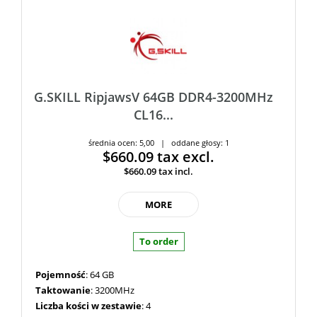
G.SKILL RipjawsV 64GB DDR4-3200MHz
CL16...
średnia ocen: 5,00 | oddane głosy: 1
$660.09
tax excl.
$660.09
tax incl.
MORE
To order
Pojemność
: 64 GB
Taktowanie
: 3200MHz
Liczba kości w zestawie
: 4