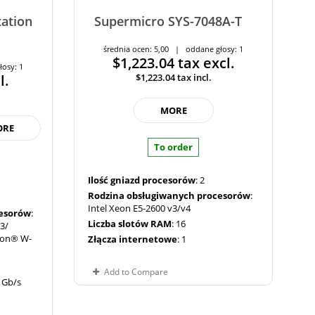
ation
Supermicro SYS-7048A-T
średnia ocen: 5,00 | oddane głosy: 1
$1,223.04
tax excl.
łosy: 1
l.
$1,223.04
tax incl.
MORE
ORE
To order
Ilość gniazd procesorów
: 2
Rodzina obsługiwanych procesorów
:
Intel Xeon E5-2600 v3/v4
cesorów
:
Liczba slotów RAM
: 16
3/
eon® W-
Złącza internetowe
: 1
Add to Compare
 1Gb/s