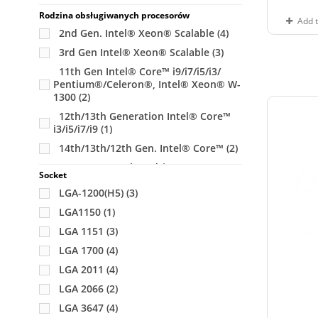
Rodzina obsługiwanych procesorów
Add 
2nd Gen. Intel® Xeon® Scalable
(4)
3rd Gen Intel® Xeon® Scalable
(3)
11th Gen Intel® Core™ i9/i7/i5/i3/
Pentium®/Celeron®, Intel® Xeon® W-
1300
(2)
12th/13th Generation Intel® Core™
i3/i5/i7/i9
(1)
14th/13th/12th Gen. Intel® Core™
(2)
AMD Ryzen™ Threadripper™ PRO
Socket
3000WX
(1)
LGA-1200(H5)
(3)
Intel Xeon E-2100
(2)
LGA1150
(1)
Intel Xeon E3-1200 v5/v6
(1)
LGA 1151
(3)
Intel Xeon E5-2600 v3/v4
(4)
LGA 1700
(4)
Intel Xeon W-2200
(1)
LGA 2011
(4)
Intel® Core™ i9/i7/i5 X-Series, i9
Extreme X-Series
LGA 2066
(2)
(1)
Intel® Xeon® E-2300
LGA 3647
(4)
(1)