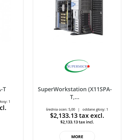
49A-T
SuperWorkstation (X11SPA-
T,...
łosy: 1
cl.
średnia ocen: 5,00 | oddane głosy: 1
$2,133.13
tax excl.
$2,133.13
tax incl.
MORE