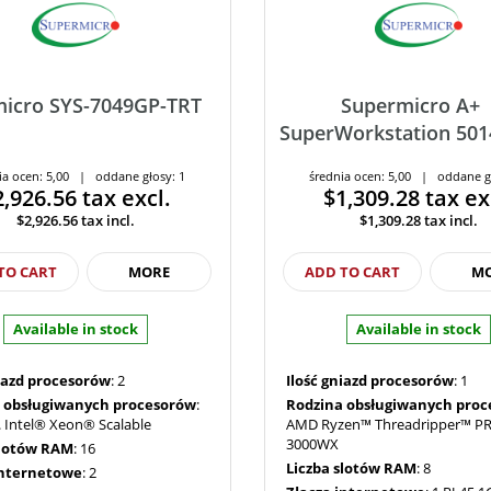
icro SYS-7049GP-TRT
Supermicro A+
SuperWorkstation 501
ia ocen: 5,00 | oddane głosy: 1
średnia ocen: 5,00 | oddane g
2,926.56
tax excl.
$1,309.28
tax ex
$2,926.56
tax incl.
$1,309.28
tax incl.
TO CART
MORE
ADD TO CART
M
Available in stock
Available in stock
niazd procesorów
: 2
Ilość gniazd procesorów
: 1
 obsługiwanych procesorów
:
Rodzina obsługiwanych pro
 Intel® Xeon® Scalable
AMD Ryzen™ Threadripper™ P
3000WX
slotów RAM
: 16
Liczba slotów RAM
: 8
internetowe
: 2