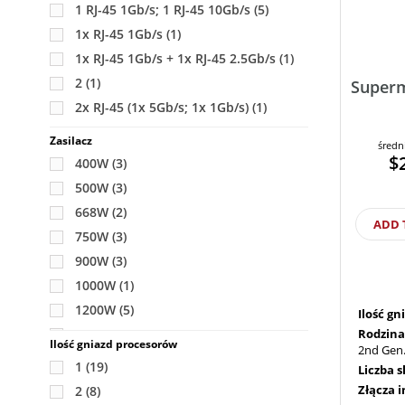
1 RJ-45 1Gb/s; 1 RJ-45 10Gb/s
(5)
1x RJ-45 1Gb/s
(1)
1x RJ-45 1Gb/s + 1x RJ-45 2.5Gb/s
(1)
2
(1)
Superm
2x RJ-45 (1x 5Gb/s; 1x 1Gb/s)
(1)
Zasilacz
średn
$
400W
(3)
500W
(3)
668W
(2)
ADD 
750W
(3)
900W
(3)
1000W
(1)
1200W
(5)
Ilość g
Rodzina
2000W
(3)
Ilość gniazd procesorów
2nd Gen.
2200W
(3)
1
(19)
Liczba 
Złącza 
2
(8)