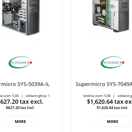
rmicro SYS-5039A-iL
Supermicro SYS-70
ia ocen: 5,00 | oddane głosy: 1
średnia ocen: 5,00 | oddane g
$627.20
tax excl.
$1,620.64
tax ex
$627.20
tax incl.
$1,620.64
tax incl.
MORE
MORE