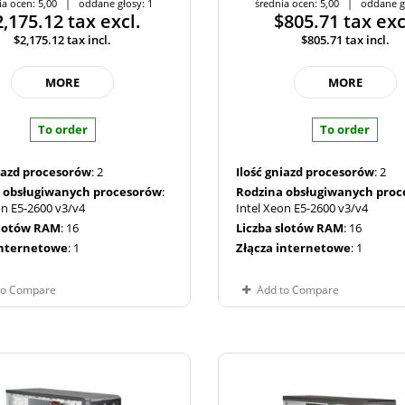
ia ocen: 5,00 | oddane głosy: 1
średnia ocen: 5,00 | oddane g
2,175.12
tax excl.
$805.71
tax exc
$2,175.12
tax incl.
$805.71
tax incl.
MORE
MORE
To order
To order
niazd procesorów
: 2
Ilość gniazd procesorów
: 2
 obsługiwanych procesorów
:
Rodzina obsługiwanych pro
on E5-2600 v3/v4
Intel Xeon E5-2600 v3/v4
slotów RAM
: 16
Liczba slotów RAM
: 16
internetowe
: 1
Złącza internetowe
: 1
to Compare
Add to Compare