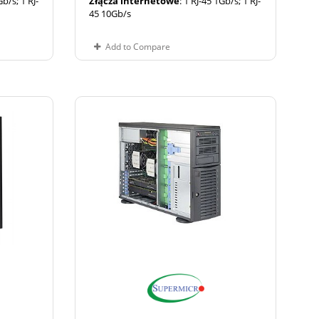
Gb/s; 1 RJ-
Złącza internetowe
: 1 RJ-45 1Gb/s; 1 RJ-
45 10Gb/s
Add to Compare