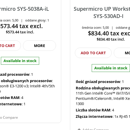
rmicro SYS-5038A-iL
Supermicro UP Workst
SYS-530AD-I
ia ocen: 5,00 | oddane głosy: 1
$573.44
tax excl.
średnia ocen: 5,00 | oddane g
$573.44
tax incl.
$834.40
tax exc
$834.40
tax incl.
TO CART
MORE
ADD TO CART
M
Available in stock
Available in stock
niazd procesorów
: 1
 obsługiwanych procesorów
:
Ilość gniazd procesorów
: 1
eon® E3-1200 v3; Intel® 4th/5th
Rodzina obsługiwanych pro
e
11th Gen Intel® Core™ i9/i7/i5/i
slotów RAM
: 4
Pentium®/Celeron®, Intel® X
1300
internetowe
: 1
Liczba slotów RAM
: 4
Złącza internetowe
: 1x RJ-45
to Compare
Add to Compare