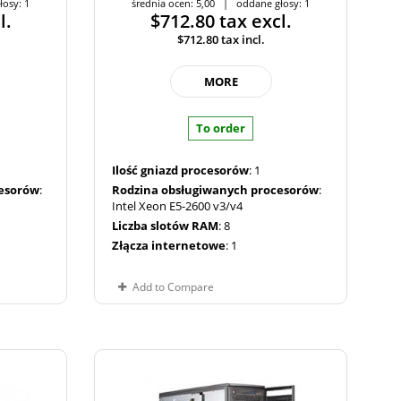
łosy: 1
średnia ocen: 5,00 | oddane głosy: 1
l.
$712.80
tax excl.
$712.80
tax incl.
MORE
To order
Ilość gniazd procesorów
: 1
cesorów
:
Rodzina obsługiwanych procesorów
:
Intel Xeon E5-2600 v3/v4
Liczba slotów RAM
: 8
Złącza internetowe
: 1
Add to Compare