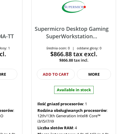
Supermicro Desktop Gaming
4A-TT
SuperWorkstation...
łosy: 1
średnia ocen: 0 | oddane głosy: 0
cl.
$866.88
tax excl.
$866.88
tax incl.
ORE
ADD TO CART
MORE
Available in stock
Ilość gniazd procesorów
: 1
cesorów
:
Rodzina obsługiwanych procesorów
:
RO
12th/13th Generation Intel® Core™
i3/i5/i7/i9
Liczba slotów RAM
: 4