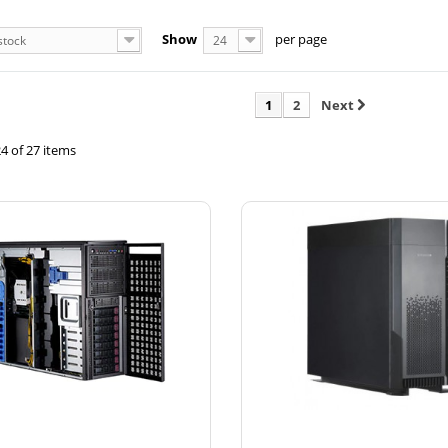
Show
per page
stock
24
1
2
Next
4 of 27 items