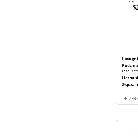
średn
$
Ilość g
Rodzina
Intel Xe
Liczba 
Złącza 
Add 