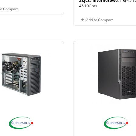
Złącza internetowe
: 1 RJ-45 1
45 10Gb/s
to Compare
Add to Compare