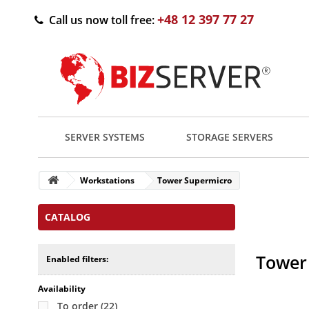
+48 12 397 77 27
Call us now toll free:
SERVER SYSTEMS
STORAGE SERVERS
Workstations
Tower Supermicro
CATALOG
Tower 
Enabled filters:
Availability
To order
(22)