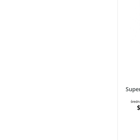
Supe
średn