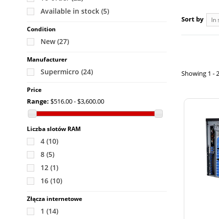
Available in stock
(5)
Sort by
In 
Condition
New
(27)
Manufacturer
Supermicro
(24)
Showing 1 - 2
Price
Range:
$516.00 - $3,600.00
Liczba slotów RAM
4
(10)
8
(5)
12
(1)
16
(10)
Złącza internetowe
1
(14)