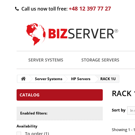
+48 12 397 77 27
Call us now toll free:
SERVER SYSTEMS
STORAGE SERVERS
Server Systems
HP Servers
RACK 1U
RACK 1
CATALOG
Sort by
In 
Enabled filters:
Availability
Showing 1 - 1
To order
(1)