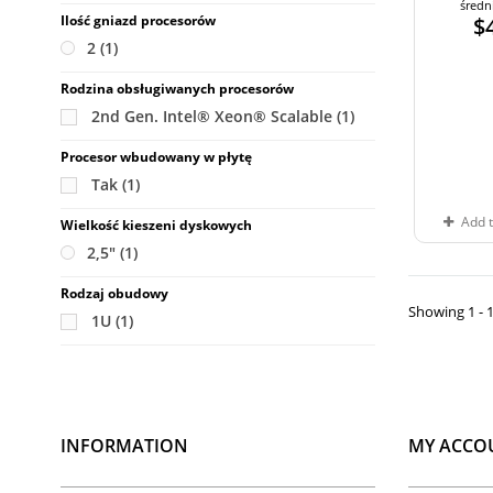
średn
Ilość gniazd procesorów
$
2
(1)
Rodzina obsługiwanych procesorów
2nd Gen. Intel® Xeon® Scalable
(1)
Procesor wbudowany w płytę
Tak
(1)
Add 
Wielkość kieszeni dyskowych
2,5"
(1)
Rodzaj obudowy
Showing 1 - 1
1U
(1)
INFORMATION
MY ACCO