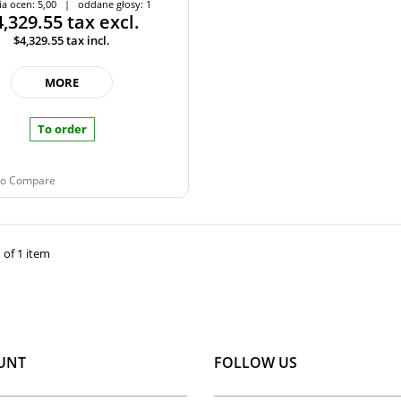
ia ocen: 5,00 | oddane głosy: 1
4,329.55
tax excl.
$4,329.55
tax incl.
MORE
To order
to Compare
 of 1 item
UNT
FOLLOW US