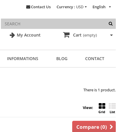
Contact Us
Currency :
USD
English
My Account
Cart
(empty)
INFORMATIONS
BLOG
CONTACT
There is 1 product.
View:
Grid
List
Compare (
0
)