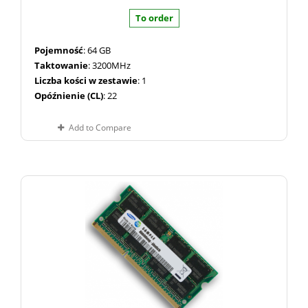
To order
Pojemność
: 64 GB
Taktowanie
: 3200MHz
Liczba kości w zestawie
: 1
Opóźnienie (CL)
: 22
Add to Compare