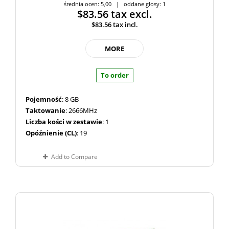
średnia ocen: 5,00 | oddane głosy: 1
$83.56
tax excl.
$83.56
tax incl.
MORE
To order
Pojemność
: 8 GB
Taktowanie
: 2666MHz
Liczba kości w zestawie
: 1
Opóźnienie (CL)
: 19
Add to Compare