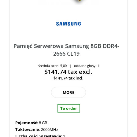
Pamięć Serwerowa Samsung 8GB DDR4-
2666 CL19
średnia ocen: 5,00 | oddane głosy: 1
$141.74
tax excl.
$141.74
tax incl.
MORE
To order
Pojemność
: 8 GB
Taktowanie
: 2666MHz
Liczba kości w zestawie
: 1