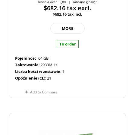
średnia ocen: 5,00 | oddane głosy: 1
$682.16
tax excl.
$682.16
tax incl.
MORE
To order
Pojemność
: 64 GB
Taktowanie
: 2933MHz
Liczba kości w zestawie
: 1
Opóźnienie (CL)
: 21
Add to Compare