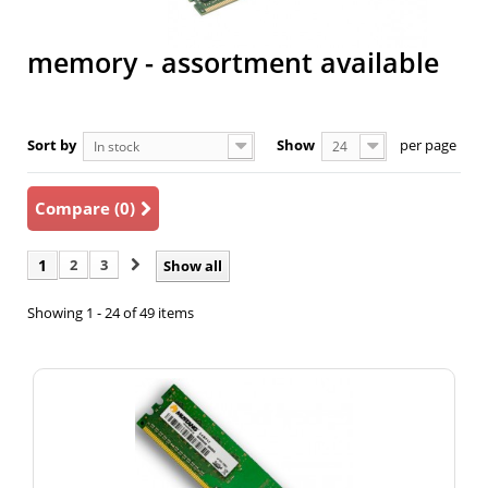
memory - assortment available
Sort by
Show
per page
In stock
24
Compare (
0
)
1
2
3
Show all
Showing 1 - 24 of 49 items