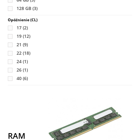
128 GB
(3)
Opóźnienie (CL)
17
(2)
19
(12)
21
(9)
22
(18)
24
(1)
26
(1)
40
(6)
T
a
4
pr
RAM