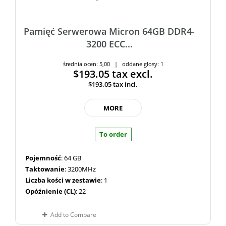
Pamięć Serwerowa Micron 64GB DDR4-
3200 ECC...
średnia ocen: 5,00 | oddane głosy: 1
$193.05
tax excl.
$193.05
tax incl.
MORE
To order
Pojemność
: 64 GB
Taktowanie
: 3200MHz
Liczba kości w zestawie
: 1
Opóźnienie (CL)
: 22
Add to Compare