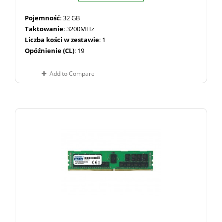
Pojemność
: 32 GB
Taktowanie
: 3200MHz
Liczba kości w zestawie
: 1
Opóźnienie (CL)
: 19
Add to Compare