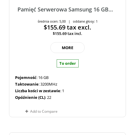
Pamięć Serwerowa Samsung 16 GB...
średnia ocen: 5,00 | oddane głosy: 1
$155.69
tax excl.
$155.69
tax incl.
MORE
To order
Pojemność
: 16 GB
Taktowanie
: 3200MHz
Liczba kości w zestawie
: 1
Opóźnienie (CL)
: 22
Add to Compare