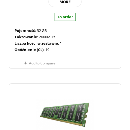
MORE
To order
Pojemność
: 32 GB
Taktowanie
: 2666MHz
Liczba kości w zestawie
: 1
Opóźnienie (CL)
: 19
Add to Compare