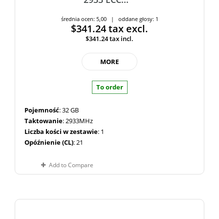
średnia ocen: 5,00 | oddane głosy: 1
$341.24
tax excl.
$341.24
tax incl.
MORE
To order
Pojemność
: 32 GB
Taktowanie
: 2933MHz
Liczba kości w zestawie
: 1
Opóźnienie (CL)
: 21
Add to Compare