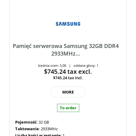
Pamięć serwerowa Samsung 32GB DDR4
2933MHz...
średnia ocen: 5,00 | oddane głosy: 1
$745.24
tax excl.
$745.24
tax incl.
MORE
To order
Pojemność
: 32 GB
Taktowanie
: 2933MHz
Liczba kości w zestawie
: 1