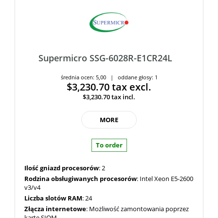
Supermicro SSG-6028R-E1CR24L
średnia ocen: 5,00 | oddane głosy: 1
$3,230.70
tax excl.
$3,230.70
tax incl.
MORE
To order
Ilość gniazd procesorów
: 2
Rodzina obsługiwanych procesorów
: Intel Xeon E5-2600
v3/v4
Liczba slotów RAM
: 24
Złącza internetowe
: Możliwość zamontowania poprzez
kartę SIOM