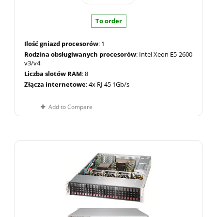
To order
Ilość gniazd procesorów
: 1
Rodzina obsługiwanych procesorów
: Intel Xeon E5-2600
v3/v4
Liczba slotów RAM
: 8
Złącza internetowe
: 4x RJ-45 1Gb/s
Add to Compare