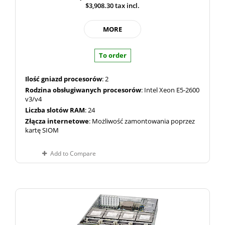
$3,908.30
tax incl.
MORE
To order
Ilość gniazd procesorów
: 2
Rodzina obsługiwanych procesorów
: Intel Xeon E5-2600
v3/v4
Liczba slotów RAM
: 24
Złącza internetowe
: Możliwość zamontowania poprzez
kartę SIOM
Add to Compare