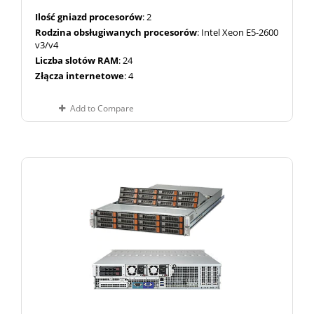
Ilość gniazd procesorów
: 2
Rodzina obsługiwanych procesorów
: Intel Xeon E5-2600
v3/v4
Liczba slotów RAM
: 24
Złącza internetowe
: 4
Add to Compare