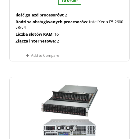
To order
Ilość gniazd procesorów
: 2
Rodzina obsługiwanych procesorów
: Intel Xeon E5-2600
v3/v4
Liczba slotów RAM
: 16
Złącza internetowe
: 2
Add to Compare