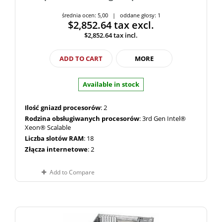
średnia ocen: 5,00 | oddane głosy: 1
$2,852.64
tax excl.
$2,852.64
tax incl.
ADD TO CART
MORE
Available in stock
Ilość gniazd procesorów
: 2
Rodzina obsługiwanych procesorów
: 3rd Gen Intel®
Xeon® Scalable
Liczba slotów RAM
: 18
Złącza internetowe
: 2
Add to Compare