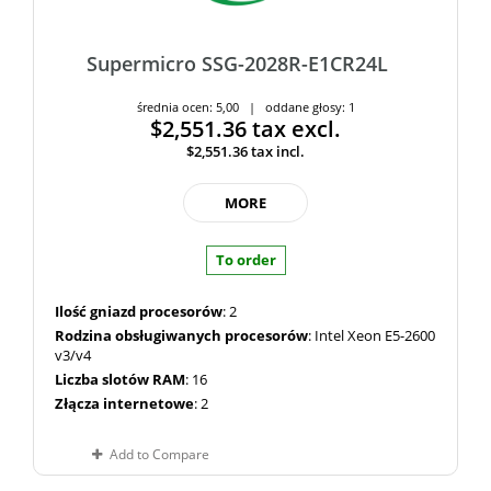
Supermicro SSG-2028R-E1CR24L
średnia ocen: 5,00 | oddane głosy: 1
$2,551.36
tax excl.
$2,551.36
tax incl.
MORE
To order
Ilość gniazd procesorów
: 2
Rodzina obsługiwanych procesorów
: Intel Xeon E5-2600
v3/v4
Liczba slotów RAM
: 16
Złącza internetowe
: 2
Add to Compare