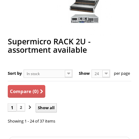
Supermicro RACK 2U -
assortment available
Sort by
Show
per page
In stock
24
Compare (
0
)
1
2
Show all
Showing 1 - 24 of 37 items