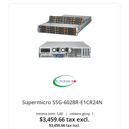
Supermicro SSG-6028R-E1CR24N
średnia ocen: 5,00 | oddane głosy: 1
$3,459.66
tax excl.
$3,459.66
tax incl.