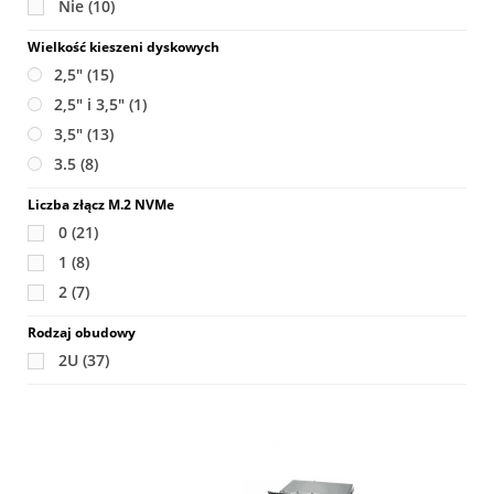
Nie
(10)
Wielkość kieszeni dyskowych
2,5"
(15)
2,5" i 3,5"
(1)
3,5"
(13)
3.5
(8)
Liczba złącz M.2 NVMe
0
(21)
1
(8)
2
(7)
Rodzaj obudowy
2U
(37)
T
a
3
pr