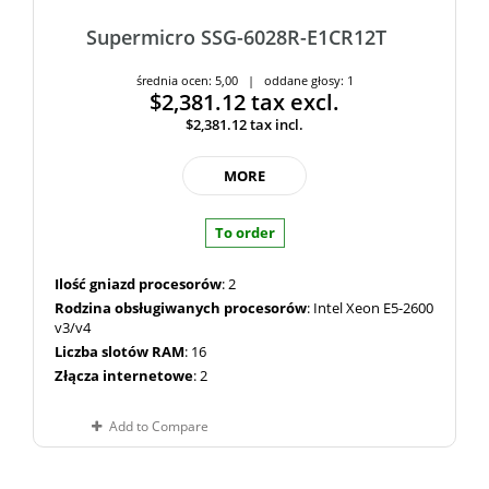
Supermicro SSG-6028R-E1CR12T
średnia ocen: 5,00 | oddane głosy: 1
$2,381.12
tax excl.
$2,381.12
tax incl.
MORE
To order
Ilość gniazd procesorów
: 2
Rodzina obsługiwanych procesorów
: Intel Xeon E5-2600
v3/v4
Liczba slotów RAM
: 16
Złącza internetowe
: 2
Add to Compare