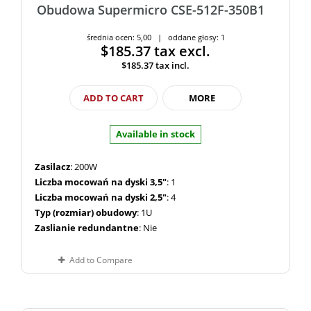
Obudowa Supermicro CSE-512F-350B1
średnia ocen: 5,00 | oddane głosy: 1
$185.37
tax excl.
$185.37
tax incl.
ADD TO CART
MORE
Available in stock
Zasilacz
: 200W
Liczba mocowań na dyski 3,5"
: 1
Liczba mocowań na dyski 2,5"
: 4
Typ (rozmiar) obudowy
: 1U
Zaslianie redundantne
: Nie
Add to Compare