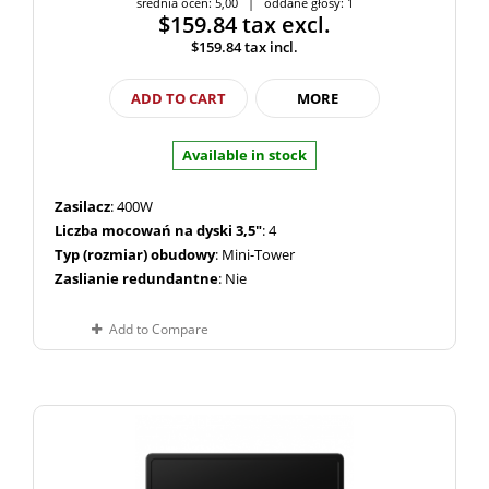
średnia ocen: 5,00 | oddane głosy: 1
$159.84
tax excl.
$159.84
tax incl.
ADD TO CART
MORE
Available in stock
Zasilacz
: 400W
Liczba mocowań na dyski 3,5"
: 4
Typ (rozmiar) obudowy
: Mini-Tower
Zaslianie redundantne
: Nie
Add to Compare