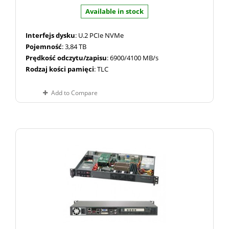
Available in stock
Interfejs dysku
: U.2 PCIe NVMe
Pojemność
: 3,84 TB
Prędkość odczytu/zapisu
: 6900/4100 MB/s
Rodzaj kości pamięci
: TLC
Add to Compare