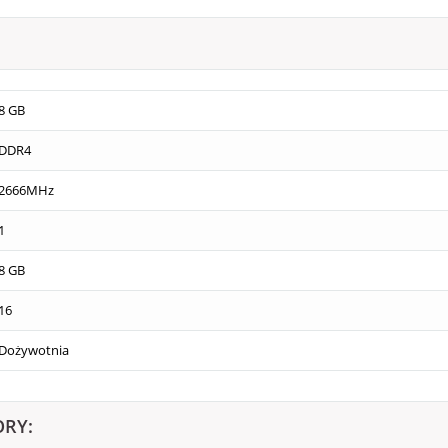
8 GB
DDR4
2666MHz
1
8 GB
16
Dożywotnia
ORY: