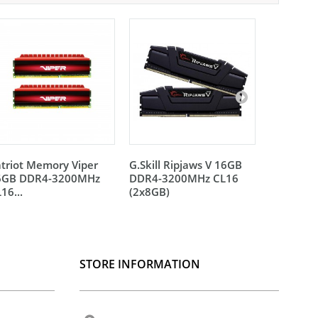
triot Memory Viper
G.Skill Ripjaws V 16GB
Patriot V
6GB DDR4-3200MHz
DDR4-3200MHz CL16
16GB DDR
16...
(2x8GB)
STORE INFORMATION