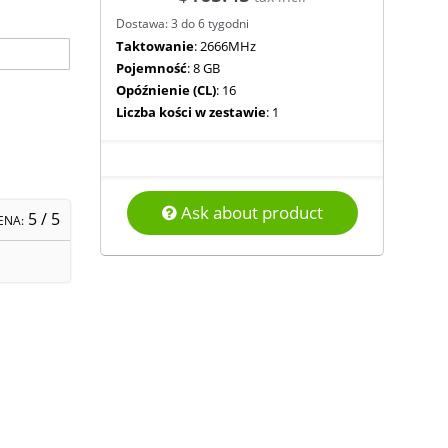
Dostawa: 3 do 6 tygodni
Taktowanie
: 2666MHz
Pojemność
: 8 GB
Opóźnienie (CL)
: 16
Liczba kości w zestawie
: 1
Ask about product
5
/ 5
ENA: