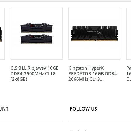
G.SKILL RipjawsV 16GB
Kingston HyperX
Pa
DDR4-3600MHz CL18
PREDATOR 16GB DDR4-
1
(2x8GB)
2666MHz CL13...
CL
UNT
FOLLOW US