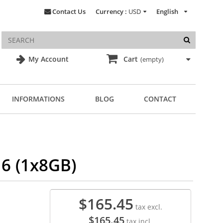
Contact Us
Currency :
USD
English
My Account
Cart
(empty)
INFORMATIONS
BLOG
CONTACT
16 (1x8GB)
$165.45
tax excl.
$165.45
tax incl.