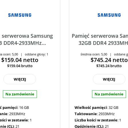
ć serwerowa Samsung
Pamięć serwerowa Sa
B DDR4-2933MHz...
32GB DDR4 2933MHz
ia ocen: 5,00 | oddane głosy: 1
średnia ocen: 5,00 | oddane g
$159.04
netto
$745.24
netto
$159.04
brutto
$745.24
brutto
WIĘCEJ
WIĘCEJ
Na zamówienie
Na zamówienie
ć pamięci
: 16 GB
Wielkość pamięci
: 32 GB
anie
: 2933MHz
Taktowanie
: 2933MHz
kości w zestawie
: 1
Liczba kości w zestawie
: 1
nie (CL)
: 21
Opóźnienie (CL)
: 21