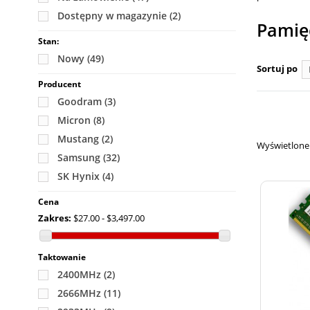
Dostępny w magazynie
(2)
Pamię
Stan:
Nowy
(49)
Sortuj po
Producent
Goodram
(3)
Micron
(8)
Mustang
(2)
Wyświetlone 1
Samsung
(32)
SK Hynix
(4)
Cena
Zakres:
$27.00 - $3,497.00
Taktowanie
2400MHz
(2)
2666MHz
(11)