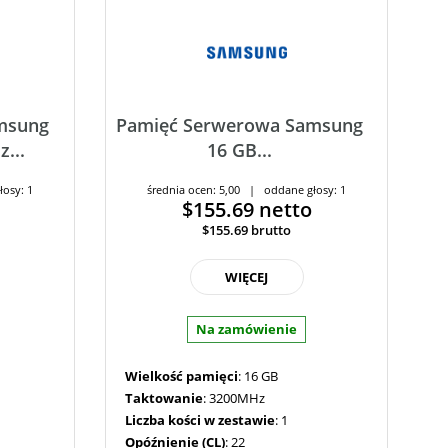
msung
Pamięć Serwerowa Samsung
...
16 GB...
łosy: 1
średnia ocen: 5,00 | oddane głosy: 1
$155.69
netto
$155.69
brutto
WIĘCEJ
Na zamówienie
Wielkość pamięci
: 16 GB
Taktowanie
: 3200MHz
Liczba kości w zestawie
: 1
Opóźnienie (CL)
: 22