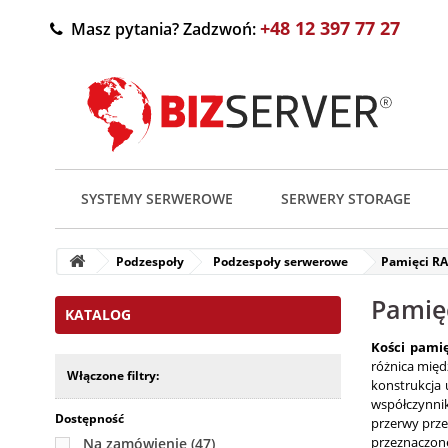
+48 12 397 77 27
Masz pytania? Zadzwoń:
SYSTEMY SERWEROWE
SERWERY STORAGE
Podzespoły
Podzespoły serwerowe
Pamięci R
Pamię
KATALOG
Kości pami
różnica mię
Włączone filtry:
konstrukcja
współczynni
Dostępność
przerwy prze
przeznaczon
Na zamówienie
(47)