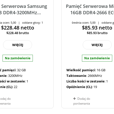
ć Serwerowa Samsung
Pamięć Serwerowa M
B DDR4-3200MHz...
16GB DDR4-2666 ECC
ia ocen: 5,00 | oddane głosy: 1
średnia ocen: 5,00 | oddane g
$228.48
netto
$85.93
netto
$228.48
brutto
$85.93
brutto
WIĘCEJ
WIĘCEJ
Na zamówienie
Na zamówienie
ć pamięci
: 32 GB
Wielkość pamięci
: 16 GB
anie
: 3200MHz
Taktowanie
: 2666MHz
kości w zestawie
: 1
Liczba kości w zestawie
: 1
nie (CL)
: 22
Opóźnienie (CL)
: 19
odaj do
Dodaj do
ównania
porównania