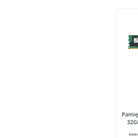
Pamię
32G
średn