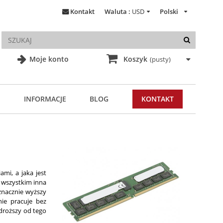
Kontakt
Waluta :
USD
Polski
Moje konto
Koszyk
(pusty)
INFORMACJE
BLOG
KONTAKT
mi, a jaka jest
 wszystkim inna
znacznie wyższy
nie pracuje bez
roższy od tego