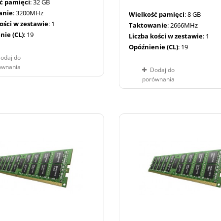
ć pamięci
: 32 GB
anie
: 3200MHz
Wielkość pamięci
: 8 GB
kości w zestawie
: 1
Taktowanie
: 2666MHz
nie (CL)
: 19
Liczba kości w zestawie
: 1
Opóźnienie (CL)
: 19
odaj do
ównania
Dodaj do
porównania