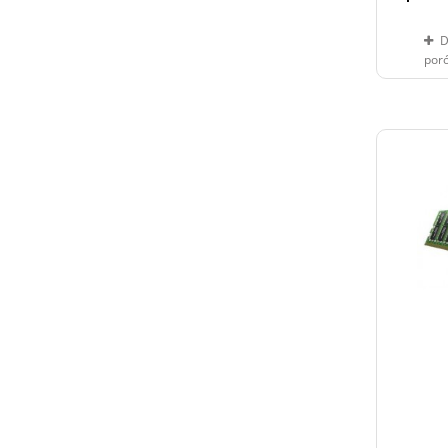
D
por