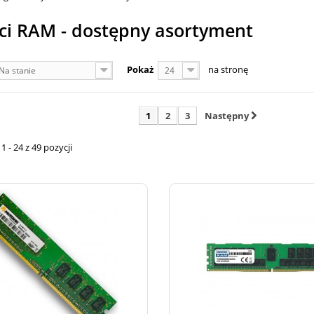
ci RAM - dostępny asortyment
Pokaż
na stronę
Na stanie
24
1
2
3
Następny
 - 24 z 49 pozycji