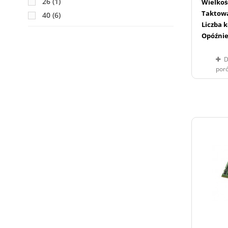
26
(1)
Wielkoś
Taktow
40
(6)
Liczba 
Opóźnie
D
por