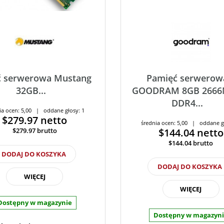
ć serwerowa Mustang
Pamięć serwerow
32GB...
GOODRAM 8GB 266
DDR4...
ia ocen: 5,00 | oddane głosy: 1
$279.97
netto
średnia ocen: 5,00 | oddane g
$279.97
brutto
$144.04
netto
$144.04
brutto
DODAJ DO KOSZYKA
DODAJ DO KOSZYKA
WIĘCEJ
WIĘCEJ
Dostępny w magazynie
Dostępny w magazyn