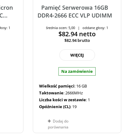
icron
Pamięć Serwerowa 16GB
...
DDR4-2666 ECC VLP UDIMM
łosy: 1
średnia ocen: 5,00 | oddane głosy: 1
$82.94
netto
$82.94
brutto
WIĘCEJ
Na zamówienie
Wielkość pamięci
: 16 GB
Taktowanie
: 2666MHz
Liczba kości w zestawie
: 1
Opóźnienie (CL)
: 19
Dodaj do
porównania