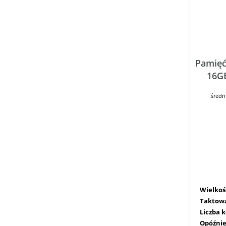
Pamię
16G
średn
Wielkoś
Taktow
Liczba 
Opóźnie