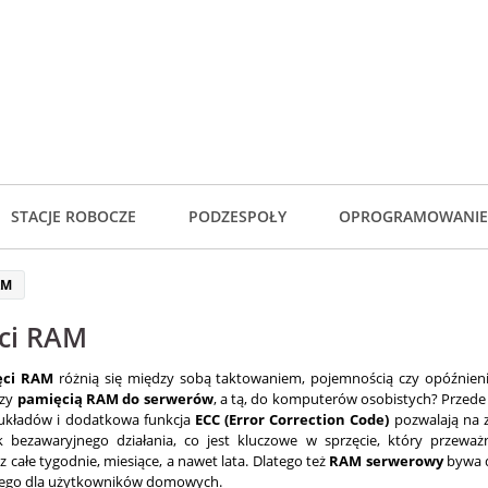
STACJE ROBOCZE
PODZESPOŁY
OPROGRAMOWANIE
AM
ci RAM
ęci RAM
różnią się między sobą taktowaniem, pojemnością czy opóźnienia
dzy
pamięcią RAM do serwerów
, a tą, do komputerów osobistych? Przede
 układów i dodatkowa funkcja
ECC (Error Correction Code)
pozwalają na 
k bezawaryjnego działania, co jest kluczowe w sprzęcie, który przeważ
z całe tygodnie, miesiące, a nawet lata. Dlatego też
RAM serwerowy
bywa d
ego dla użytkowników domowych.