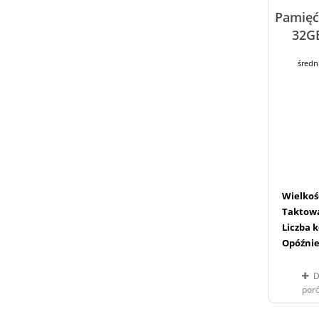
Pamię
32G
średn
Wielkoś
Taktow
Liczba 
Opóźnie
D
por