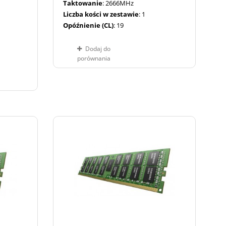
Taktowanie
: 2666MHz
Liczba kości w zestawie
: 1
Opóźnienie (CL)
: 19
Dodaj do
porównania