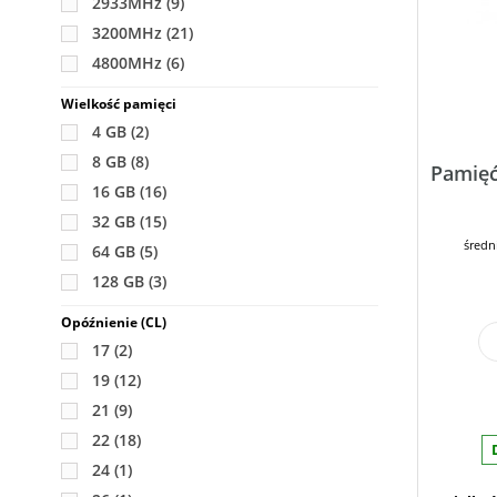
2933MHz
(9)
3200MHz
(21)
4800MHz
(6)
Wielkość pamięci
4 GB
(2)
8 GB
(8)
Pamię
16 GB
(16)
32 GB
(15)
średn
64 GB
(5)
128 GB
(3)
Opóźnienie (CL)
17
(2)
19
(12)
21
(9)
22
(18)
24
(1)