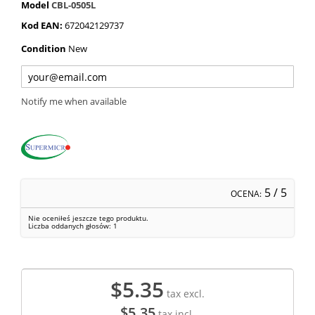
Model
CBL-0505L
Kod EAN:
672042129737
Condition
New
Notify me when available
5
/ 5
OCENA:
Nie oceniłeś jeszcze tego produktu.
Liczba oddanych głosów:
1
$5.35
tax excl.
$5.35
tax incl.