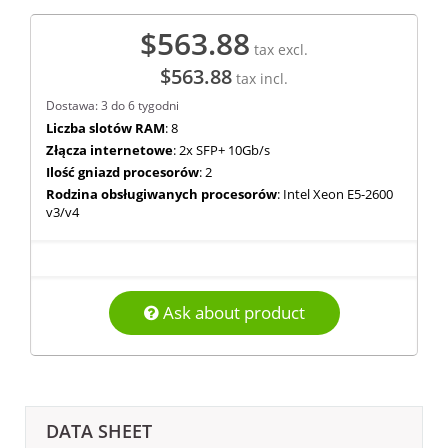
$563.88
tax excl.
$563.88
tax incl.
Dostawa: 3 do 6 tygodni
Liczba slotów RAM
: 8
Złącza internetowe
: 2x SFP+ 10Gb/s
Ilość gniazd procesorów
: 2
Rodzina obsługiwanych procesorów
: Intel Xeon E5-2600
v3/v4
Ask about product
DATA SHEET