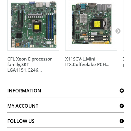
CFL Xeon E processor
X11SCV-L,Mini
X11
family,SKT
ITX,Coffeelake PCH...
pro
LGA1151,C246...
INFORMATION
MY ACCOUNT
FOLLOW US