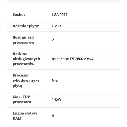
Socket
LGA 2011
Rozmiar płyty:
E-ATX
Ilość gniazd
2
procesorów
Rodzina
obsługiwanych
Intel Xeon E5-2600 v3/v4
procesorów
Procesor
wbudowany w
Nie
płytę
Max. TDP
145W
procesora
Liczba slotów
8
RAM