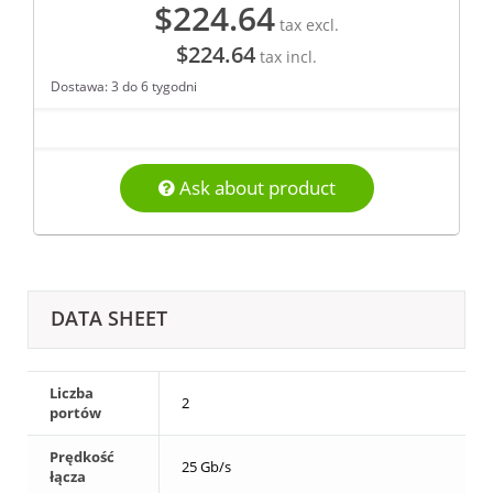
$224.64
tax excl.
$224.64
tax incl.
Dostawa: 3 do 6 tygodni
Ask about product
DATA SHEET
Liczba
2
portów
Prędkość
25 Gb/s
łącza