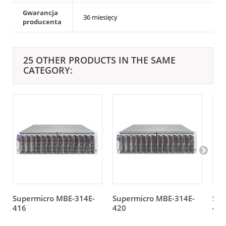
Gwarancja
36 miesięcy
producenta
25 OTHER PRODUCTS IN THE SAME
CATEGORY:
Supermicro MBE-314E-
Supermicro MBE-314E-
Sup
416
420
420