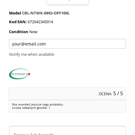
Model
CBL-NTWK-0892-OPF100L
Kod EAN:
672042345014
Condition
New
Notify me when available
5
/ 5
OCENA:
Nie oceniłeś jeszcze tego produktu.
Liczba oddanych głosów:
1
Dostawa: 3 do 6 tygodni